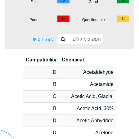
B
A
Fair
Good
D
C
Poor
Questionable
נקה חיפוש
Campatibility
Chemical
D
Acetaldehyde
B
Acetamide
C
Acetic Acid, Glacial
B
Acetic Acid, 30%
D
Acetic Anhydride
D
Acetone