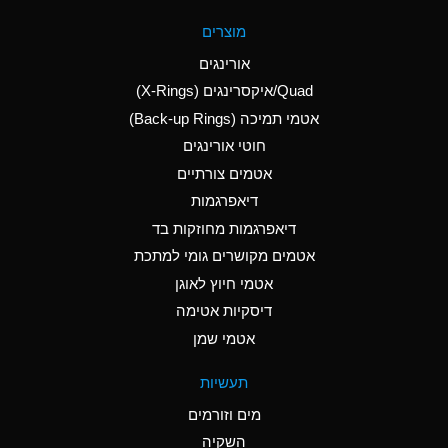
A
Aluminum Fluoride
מוצרים
(Aqueous)
אורינגים
A
Aluminum Nitrate
Quad/איקסרינגים (X-Rings)
(Aqueous)
אטמי תמיכה (Back-up Rings)
A
Aluminum Phosphate
חוטי אורינגים
(Aqueous)
אטמים צורתיים
A
Aluminum Sulfate
דיאפרגמות
(Aqueous)
דיאפרגמות מחוזקות בד
D
Ammonia Anhydrous
אטמים מקושרים גומי למתכת
אטמי חיוץ לאוגן
D
Ammonia Gas (cold)
דיסקיות אטימה
D
Ammonia Gas (hot)
אטמי שמן
A
Ammonium Carbonate
תעשיות
(Aqueous)
מים וזורמים
A
Ammonium Chloride
השקיה