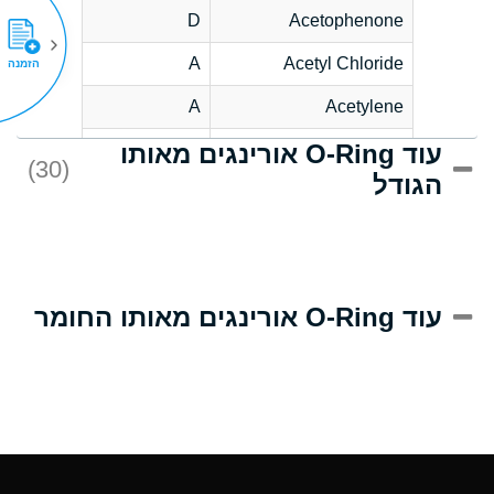
D
Acetophenone
A
Acetyl Chloride
הזמנה
A
Acetylene
עוד O-Ring אורינגים מאותו
C
Acrlylonitrile
(30)
הגודל
A
Adipic Acid
B
Alkazene
(Dibromoethylbenzene)
D
Alum-NH3-Cr-K
עוד O-Ring אורינגים מאותו החומר
(Aqueous)
D
Aluminum Acetate
(Aqueous)
A
Aluminum Chloride
(Aqueous)