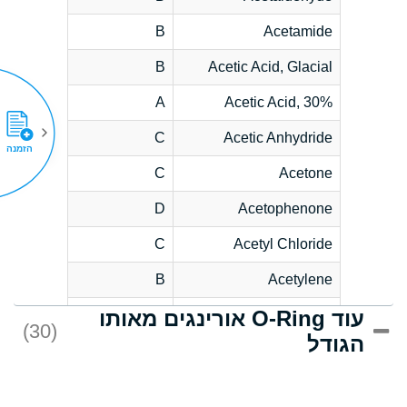
B
Acetamide
B
Acetic Acid, Glacial
A
Acetic Acid, 30%
C
Acetic Anhydride
הזמנה
C
Acetone
D
Acetophenone
C
Acetyl Chloride
B
Acetylene
עוד O-Ring אורינגים מאותו
D
Acrlylonitrile
(30)
הגודל
*
Adipic Acid
D
Alkazene
(Dibromoethylbenzene)