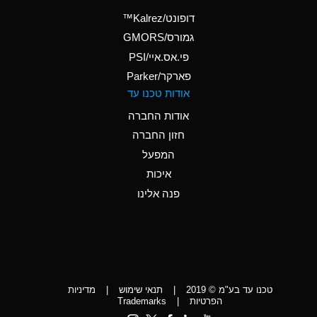
(Aqueous)
דופונט/Kalrez™
A
Ammonium Phosphate
גמורס/GMORS
(Aqueous)
פי.אס.איי/PSI
פארקר/Parker
*
Ammonium Sulfate
אודות טכנו עד
(Aqueous)
אודות החברה
D
Amyl Acetate (Banana
חזון החברה
Oil)
המפעל
D
Amyl Alcohol
איכות
*
Amyl Borate
פנה אלינו
D
Amyl
Chloronapthalene
D
Amyl Napthalene
טכנו עד בע"מ © 2019
|
תנאי שימוש
|
מדיניות
D
Aniline
הפרטיות
|
Trademarks