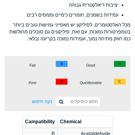
יציבות דיאלקטרית גבוהה
עמידות בשמנים, חומרים כימיים וממסים רבים
מכל האלסטומרים, לסיליקון יש מאפייני גמישות טובים ביותר
בטמפרטורות נמוכות. עם זאת, סיליקונים גם סובלים מחולשות
כמו חוזק מתיחה נמוך, ועמידות נמוכה בקריעה ובלאי.
B
A
Fair
Good
D
C
Poor
Questionable
נקה חיפוש
Campatibility
Chemical
B
Acetaldehyde