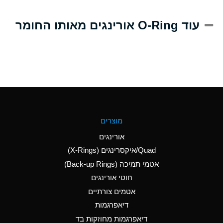
A
Alum-NH3-Cr-K
עוד O-Ring אורינגים מאותו החומר
(Aqueous)
D
Aluminum Acetate
(Aqueous)
B
Aluminum Chloride
(Aqueous)
B
Aluminum Fluoride
מוצרים
(Aqueous)
אורינגים
B
Aluminum Nitrate
Quad/איקסרינגים (X-Rings)
(Aqueous)
אטמי תמיכה (Back-up Rings)
A
Aluminum Phosphate
חוטי אורינגים
(Aqueous)
אטמים צורתיים
A
Aluminum Sulfate
דיאפרגמות
(Aqueous)
דיאפרגמות מחוזקות בד