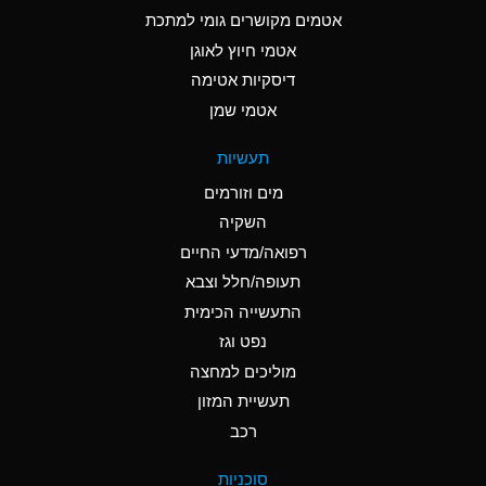
C
Ammonia Anhydrous
אטמים מקושרים גומי למתכת
אטמי חיוץ לאוגן
A
Ammonia Gas (cold)
דיסקיות אטימה
A
Ammonia Gas (hot)
אטמי שמן
*
Ammonium Carbonate
תעשיות
(Aqueous)
מים וזורמים
*
Ammonium Chloride
השקיה
(Aqueous)
רפואה/מדעי החיים
A
Ammonium Hydroxide
תעופה/חלל וצבא
(conc.)
התעשייה הכימית
נפט וגז
*
Ammonium Nitrate
(Aqueous)
מוליכים למחצה
תעשיית המזון
B
Ammonium Nitrite
רכב
(Aqueous)
*
Ammonium Persulfate
סוכניות