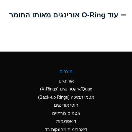
A
Alum-NH3-Cr-K
עוד O-Ring אורינגים מאותו החומר
(Aqueous)
D
Aluminum Acetate
(Aqueous)
B
Aluminum Chloride
(Aqueous)
B
Aluminum Fluoride
מוצרים
(Aqueous)
אורינגים
B
Aluminum Nitrate
Quad/איקסרינגים (X-Rings)
(Aqueous)
אטמי תמיכה (Back-up Rings)
A
Aluminum Phosphate
חוטי אורינגים
(Aqueous)
אטמים צורתיים
A
Aluminum Sulfate
דיאפרגמות
(Aqueous)
דיאפרגמות מחוזקות בד