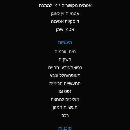
C
Ammonia Anhydrous
אטמים מקושרים גומי למתכת
אטמי חיוץ לאוגן
A
Ammonia Gas (cold)
דיסקיות אטימה
A
Ammonia Gas (hot)
אטמי שמן
*
Ammonium Carbonate
תעשיות
(Aqueous)
מים וזורמים
*
Ammonium Chloride
השקיה
(Aqueous)
רפואה/מדעי החיים
A
Ammonium Hydroxide
תעופה/חלל וצבא
(conc.)
התעשייה הכימית
נפט וגז
*
Ammonium Nitrate
(Aqueous)
מוליכים למחצה
תעשיית המזון
B
Ammonium Nitrite
רכב
(Aqueous)
*
Ammonium Persulfate
סוכניות