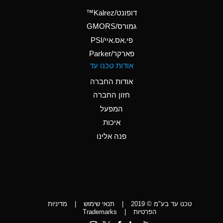
(Aqueous)
דופונט/Kalrez™
A
Ammonium Phosphate
גמורס/GMORS
(Aqueous)
פי.אס.איי/PSI
פארקר/Parker
*
Ammonium Sulfate
אודות טכנו עד
(Aqueous)
אודות החברה
D
Amyl Acetate (Banana
חזון החברה
Oil)
המפעל
D
Amyl Alcohol
איכות
*
Amyl Borate
פנה אלינו
D
Amyl
Chloronapthalene
D
Amyl Napthalene
טכנו עד בע"מ © 2019
|
תנאי שימוש
|
מדיניות
D
Aniline
הפרטיות
|
Trademarks