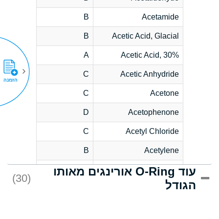
B
Acetamide
B
Acetic Acid, Glacial
A
Acetic Acid, 30%
C
Acetic Anhydride
הזמנה
C
Acetone
D
Acetophenone
C
Acetyl Chloride
B
Acetylene
עוד O-Ring אורינגים מאותו
D
Acrlylonitrile
(30)
הגודל
*
Adipic Acid
D
Alkazene
(Dibromoethylbenzene)