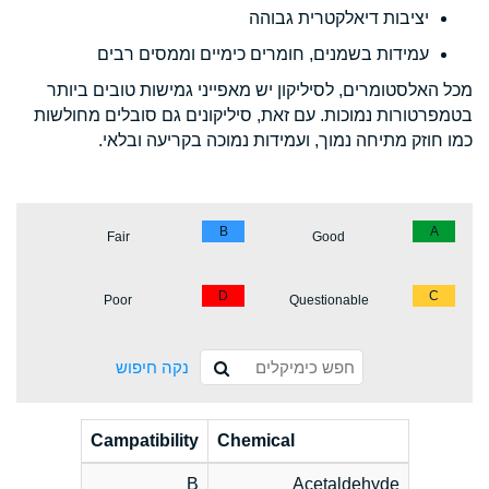
יציבות דיאלקטרית גבוהה
עמידות בשמנים, חומרים כימיים וממסים רבים
מכל האלסטומרים, לסיליקון יש מאפייני גמישות טובים ביותר
בטמפרטורות נמוכות. עם זאת, סיליקונים גם סובלים מחולשות
כמו חוזק מתיחה נמוך, ועמידות נמוכה בקריעה ובלאי.
B
A
Fair
Good
D
C
Poor
Questionable
נקה חיפוש
Campatibility
Chemical
B
Acetaldehyde