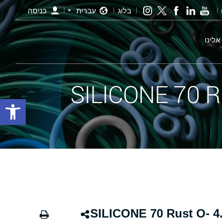
בלוג
עברית
כניסה
אלינו
פתח סרגל
אורינג חלודה - 355.00×4.00 SILICONE 70 Rust O-