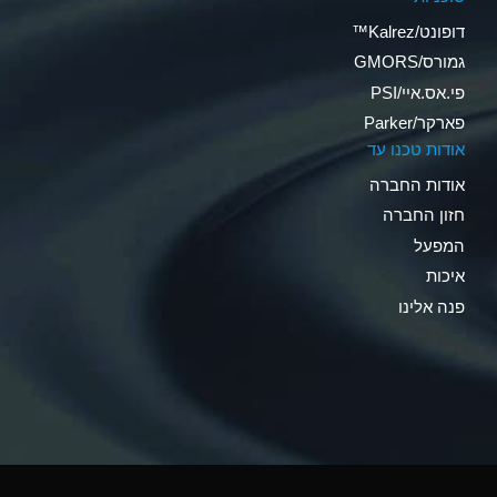
דופונט/Kalrez™
גמורס/GMORS
פי.אס.איי/PSI
פארקר/Parker
אודות טכנו עד
אודות החברה
חזון החברה
המפעל
איכות
פנה אלינו