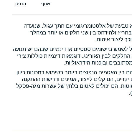
א טבעת של אלסטומר/גומי עם חתך עגול, שנועדה
חריץ ולהידחס בין שני חלקים או יותר במהלך
כך ליצור איטום.
ול לשמש ביישומים סטטיים או דינמיים שבהם יש תנועה
 החלקים לבין האורינג. דוגמאות דינמיות כוללות צירי
תובבים ובוכנות הידראוליות.
הם בין האטמים הנפוצים ביותר בשימוש במכונות כיוון
יקרים, הם קלים לייצור, אמינים ודרישות ההתקנה
טות. הם יכולים לאטום בלחץ של עשרות מגה-פסקל