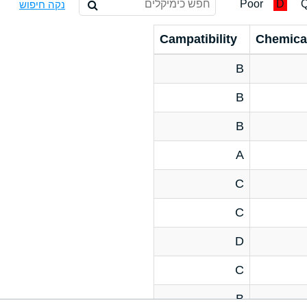
Poor
D
Q
נקה חיפוש
Campatibility
Chemica
B
B
B
A
C
C
D
C
B