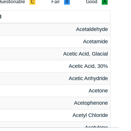
uestionable
C
Fair
B
Good
A
l
Acetaldehyde
Acetamide
Acetic Acid, Glacial
Acetic Acid, 30%
Acetic Anhydride
Acetone
Acetophenone
Acetyl Chloride
Acetylene