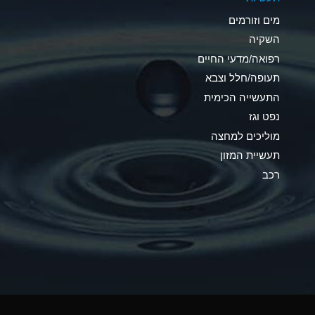
C
מים וזורמים
A
השקיה
רפואה/מדעי החיים
A
תעופה/חלל וצבא
*
התעשייה הכימית
נפט וגז
*
מוליכים למחצה
A
תעשיית המזון
רכב
*
B
*
A
*