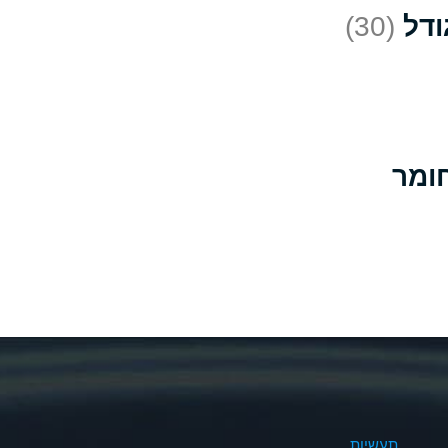
(30)
D
*
D
A
D
B
B
B
A
A
תעשיות