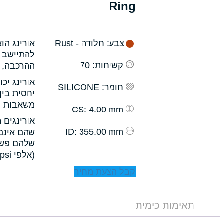
Ring
צבע
: חלודה - Rust
אורינג הו
להתיישב ב
קשיחות
: 70
ההרכבה, ו
אורינג יכ
חומר
: SILICONE
יחסית בין
משאבות מס
: 4.00 mm
CS
אורינגים 
: 355.00 mm
ID
שהם אינם 
שלהם פשו
(אלפי psi).
קבל הצעת מחיר
תאימות כימית