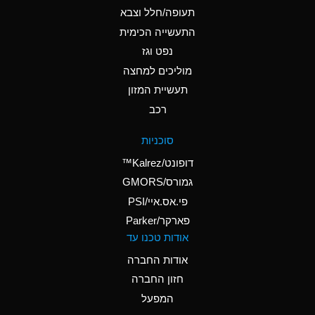
D
Ammonium Hydroxide
תעופה/חלל וצבא
(conc.)
התעשייה הכימית
נפט וגז
A
Ammonium Nitrate
(Aqueous)
מוליכים למחצה
תעשיית המזון
A
Ammonium Nitrite
רכב
(Aqueous)
D
Ammonium Persulfate
סוכניות
(Aqueous)
דופונט/Kalrez™
A
Ammonium Phosphate
גמורס/GMORS
(Aqueous)
פי.אס.איי/PSI
פארקר/Parker
A
Ammonium Sulfate
אודות טכנו עד
(Aqueous)
אודות החברה
D
Amyl Acetate (Banana
חזון החברה
Oil)
המפעל
B
Amyl Alcohol