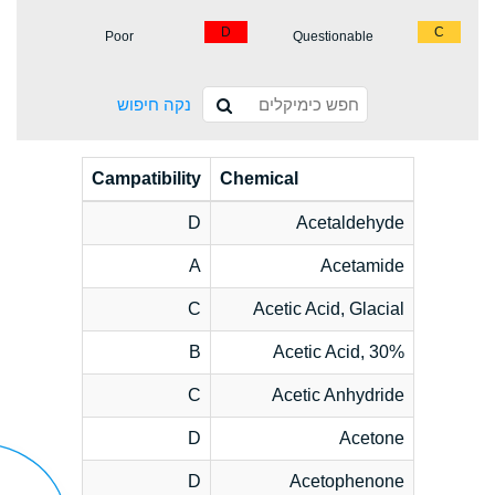
D
C
Poor
Questionable
נקה חיפוש
Campatibility
Chemical
D
Acetaldehyde
A
Acetamide
C
Acetic Acid, Glacial
B
Acetic Acid, 30%
C
Acetic Anhydride
D
Acetone
D
Acetophenone