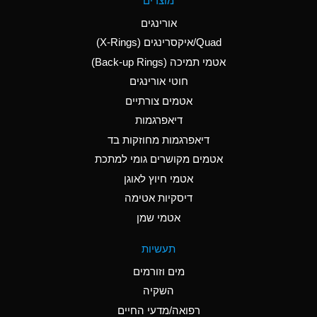
מוצרים
(Aqueous)
אורינגים
A
Aluminum Nitrate
Quad/איקסרינגים (X-Rings)
(Aqueous)
אטמי תמיכה (Back-up Rings)
A
Aluminum Phosphate
חוטי אורינגים
(Aqueous)
אטמים צורתיים
A
Aluminum Sulfate
דיאפרגמות
(Aqueous)
דיאפרגמות מחוזקות בד
B
Ammonia Anhydrous
אטמים מקושרים גומי למתכת
אטמי חיוץ לאוגן
A
Ammonia Gas (cold)
דיסקיות אטימה
D
Ammonia Gas (hot)
אטמי שמן
D
Ammonium Carbonate
תעשיות
(Aqueous)
מים וזורמים
A
Ammonium Chloride
השקיה
(Aqueous)
רפואה/מדעי החיים