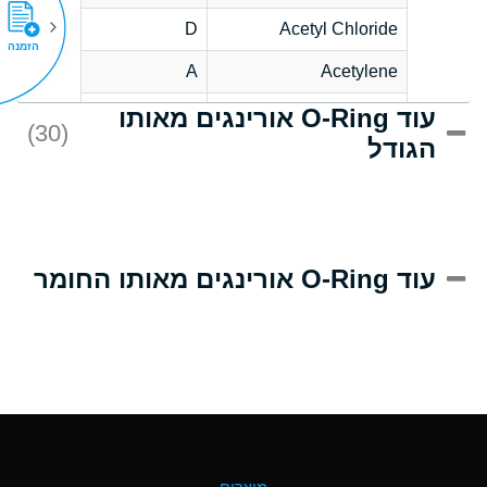
D
Acetyl Chloride
הזמנה
A
Acetylene
עוד O-Ring אורינגים מאותו
D
Acrlylonitrile
(30)
הגודל
A
Adipic Acid
D
Alkazene
(Dibromoethylbenzene)
A
Alum-NH3-Cr-K
עוד O-Ring אורינגים מאותו החומר
(Aqueous)
B
Aluminum Acetate
(Aqueous)
A
Aluminum Chloride
(Aqueous)
A
Aluminum Fluoride