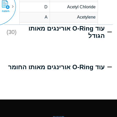
D
Acetyl Chloride
הזמנה
A
Acetylene
עוד O-Ring אורינגים מאותו
D
Acrlylonitrile
(30)
הגודל
A
Adipic Acid
D
Alkazene
(Dibromoethylbenzene)
A
Alum-NH3-Cr-K
עוד O-Ring אורינגים מאותו החומר
(Aqueous)
B
Aluminum Acetate
(Aqueous)
A
Aluminum Chloride
(Aqueous)
A
Aluminum Fluoride