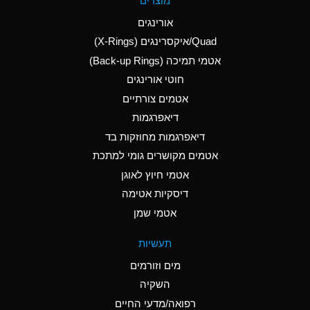
מוצרים
(Aqueous)
אורינגים
A
Aluminum Nitrate
Quad/איקסרינגים (X-Rings)
(Aqueous)
אטמי תמיכה (Back-up Rings)
A
Aluminum Phosphate
חוטי אורינגים
(Aqueous)
אטמים צורתיים
A
Aluminum Sulfate
דיאפרגמות
(Aqueous)
דיאפרגמות מחוזקות בד
B
Ammonia Anhydrous
אטמים מקושרים גומי למתכת
אטמי חיוץ לאוגן
A
Ammonia Gas (cold)
דיסקיות אטימה
D
Ammonia Gas (hot)
אטמי שמן
D
Ammonium Carbonate
תעשיות
(Aqueous)
מים וזורמים
A
Ammonium Chloride
השקיה
(Aqueous)
רפואה/מדעי החיים