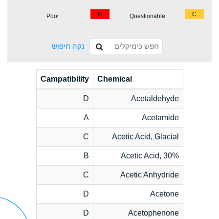
D
C
Poor
Questionable
נקה חיפוש
Campatibility
Chemical
D
Acetaldehyde
A
Acetamide
C
Acetic Acid, Glacial
B
Acetic Acid, 30%
C
Acetic Anhydride
D
Acetone
D
Acetophenone