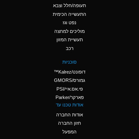
D
Ammonium Hydroxide
תעופה/חלל וצבא
(conc.)
התעשייה הכימית
נפט וגז
A
Ammonium Nitrate
(Aqueous)
מוליכים למחצה
תעשיית המזון
A
Ammonium Nitrite
רכב
(Aqueous)
D
Ammonium Persulfate
סוכניות
(Aqueous)
דופונט/Kalrez™
A
Ammonium Phosphate
גמורס/GMORS
(Aqueous)
פי.אס.איי/PSI
פארקר/Parker
A
Ammonium Sulfate
אודות טכנו עד
(Aqueous)
אודות החברה
D
Amyl Acetate (Banana
חזון החברה
Oil)
המפעל
B
Amyl Alcohol