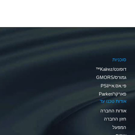
סוכניות
דופונט/Kalrez™
גמורס/GMORS
פי.אס.איי/PSI
פארקר/Parker
אודות טכנו עד
אודות החברה
חזון החברה
המפעל