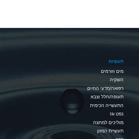
A
A
A
A
תעשיות
B
מים וזורמים
A
השקיה
רפואה/מדעי החיים
D
תעופה/חלל וצבא
D
התעשייה הכימית
נפט וגז
A
מוליכים למחצה
D
תעשיית המזון