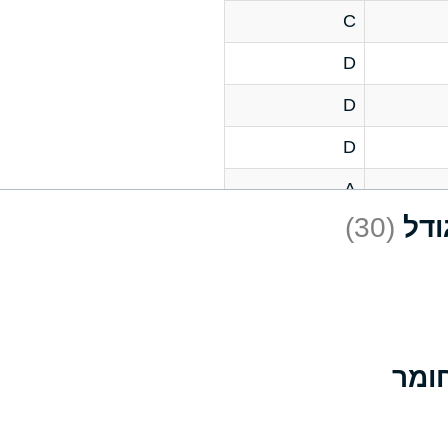
C
D
D
D
A
(30)
D
A
D
A
B
A