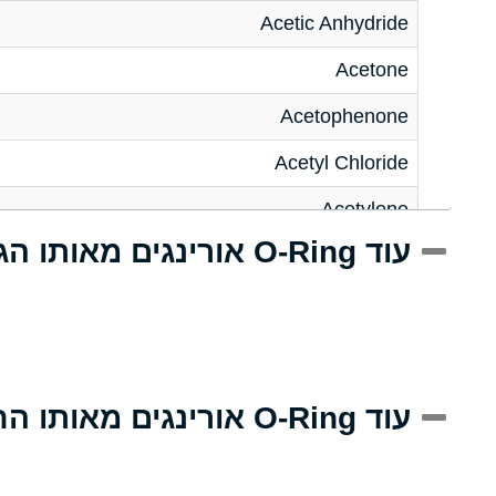
Acetic Anhydride
Acetone
Acetophenone
Acetyl Chloride
Acetylene
עוד O-Ring אורינגים מאותו הגודל
Acrlylonitrile
Adipic Acid
Alkazene (Dibromoethylbenzene)
Alum-NH3-Cr-K (Aqueous)
עוד O-Ring אורינגים מאותו החומר
Aluminum Acetate (Aqueous)
Aluminum Chloride (Aqueous)