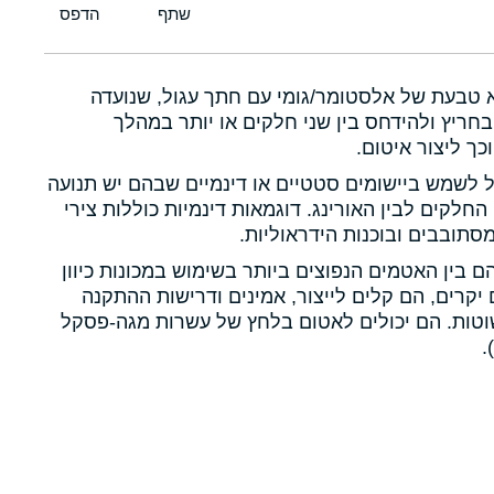
א טבעת של אלסטומר/גומי עם חתך עגול, שנועדה
חריץ ולהידחס בין שני חלקים או יותר במהלך
כך ליצור איטום.
ול לשמש ביישומים סטטיים או דינמיים שבהם יש תנועה
 החלקים לבין האורינג. דוגמאות דינמיות כוללות צירי
תובבים ובוכנות הידראוליות.
הם בין האטמים הנפוצים ביותר בשימוש במכונות כיוון
יקרים, הם קלים לייצור, אמינים ודרישות ההתקנה
טות. הם יכולים לאטום בלחץ של עשרות מגה-פסקל