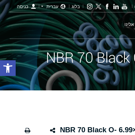
בלוג
עברית
כניסה
אלינו
פתח סרגל
אורינג שחור - 470 532.26×6.99 NBR 70 Black O-