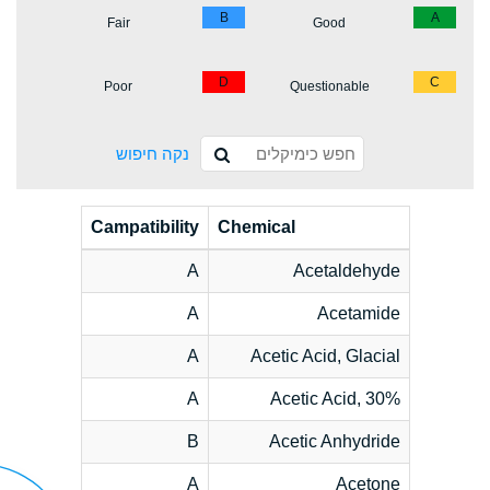
B
A
Fair
Good
D
C
Poor
Questionable
נקה חיפוש
Campatibility
Chemical
A
Acetaldehyde
A
Acetamide
A
Acetic Acid, Glacial
A
Acetic Acid, 30%
B
Acetic Anhydride
A
Acetone