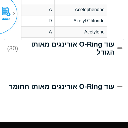
A
Acetophenone
הזמנה
D
Acetyl Chloride
A
Acetylene
עוד O-Ring אורינגים מאותו
D
Acrlylonitrile
(30)
הגודל
A
Adipic Acid
D
Alkazene
(Dibromoethylbenzene)
A
Alum-NH3-Cr-K
עוד O-Ring אורינגים מאותו החומר
(Aqueous)
A
Aluminum Acetate
(Aqueous)
A
Aluminum Chloride
(Aqueous)