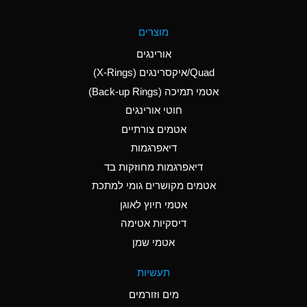
A
Aluminum Fluoride
מוצרים
(Aqueous)
אורינגים
A
Aluminum Nitrate
Quad/איקסרינגים (X-Rings)
(Aqueous)
אטמי תמיכה (Back-up Rings)
A
Aluminum Phosphate
חוטי אורינגים
(Aqueous)
אטמים צורתיים
A
Aluminum Sulfate
דיאפרגמות
(Aqueous)
דיאפרגמות מחוזקות בד
A
Ammonia Anhydrous
אטמים מקושרים גומי למתכת
אטמי חיוץ לאוגן
A
Ammonia Gas (cold)
דיסקיות אטימה
B
Ammonia Gas (hot)
אטמי שמן
*
Ammonium Carbonate
תעשיות
(Aqueous)
מים וזורמים
A
Ammonium Chloride