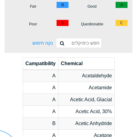
B
A
Fair
Good
D
C
Poor
Questionable
נקה חיפוש
Campatibility
Chemical
A
Acetaldehyde
A
Acetamide
A
Acetic Acid, Glacial
A
Acetic Acid, 30%
B
Acetic Anhydride
A
Acetone