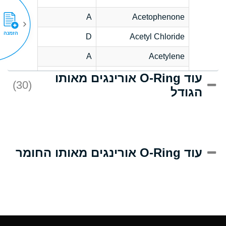
A
Acetophenone
הזמנה
D
Acetyl Chloride
A
Acetylene
עוד O-Ring אורינגים מאותו
D
Acrlylonitrile
(30)
הגודל
A
Adipic Acid
D
Alkazene
(Dibromoethylbenzene)
A
Alum-NH3-Cr-K
עוד O-Ring אורינגים מאותו החומר
(Aqueous)
A
Aluminum Acetate
(Aqueous)
A
Aluminum Chloride
(Aqueous)