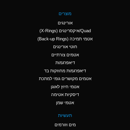
A
Aluminum Fluoride
מוצרים
(Aqueous)
אורינגים
A
Aluminum Nitrate
Quad/איקסרינגים (X-Rings)
(Aqueous)
אטמי תמיכה (Back-up Rings)
A
Aluminum Phosphate
חוטי אורינגים
(Aqueous)
אטמים צורתיים
A
Aluminum Sulfate
דיאפרגמות
(Aqueous)
דיאפרגמות מחוזקות בד
A
Ammonia Anhydrous
אטמים מקושרים גומי למתכת
אטמי חיוץ לאוגן
A
Ammonia Gas (cold)
דיסקיות אטימה
B
Ammonia Gas (hot)
אטמי שמן
*
Ammonium Carbonate
תעשיות
(Aqueous)
מים וזורמים
A
Ammonium Chloride