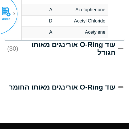
A
Acetophenone
הזמנה
D
Acetyl Chloride
A
Acetylene
עוד O-Ring אורינגים מאותו
D
Acrlylonitrile
(30)
הגודל
A
Adipic Acid
D
Alkazene
(Dibromoethylbenzene)
A
Alum-NH3-Cr-K
עוד O-Ring אורינגים מאותו החומר
(Aqueous)
A
Aluminum Acetate
(Aqueous)
A
Aluminum Chloride
(Aqueous)