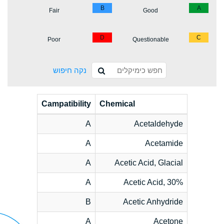
B
A
Fair
Good
D
C
Poor
Questionable
נקה חיפוש
Campatibility
Chemical
A
Acetaldehyde
A
Acetamide
A
Acetic Acid, Glacial
A
Acetic Acid, 30%
B
Acetic Anhydride
A
Acetone