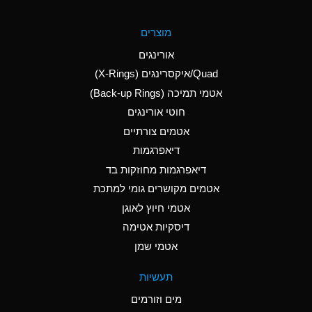
A
Aluminum Fluoride
מוצרים
(Aqueous)
אורינגים
A
Aluminum Nitrate
Quad/איקסרינגים (X-Rings)
(Aqueous)
אטמי תמיכה (Back-up Rings)
A
Aluminum Phosphate
חוטי אורינגים
(Aqueous)
אטמים צורתיים
A
Aluminum Sulfate
דיאפרגמות
(Aqueous)
דיאפרגמות מחוזקות בד
A
Ammonia Anhydrous
אטמים מקושרים גומי למתכת
אטמי חיוץ לאוגן
A
Ammonia Gas (cold)
דיסקיות אטימה
B
Ammonia Gas (hot)
אטמי שמן
*
Ammonium Carbonate
תעשיות
(Aqueous)
מים וזורמים
A
Ammonium Chloride