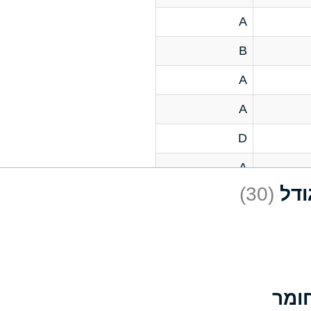
A
B
A
A
D
A
(30)
D
A
D
A