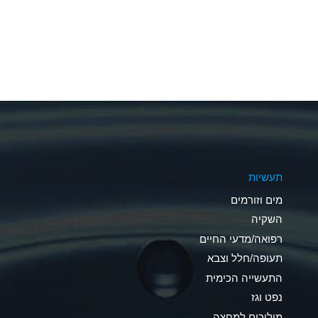
A
A
A
A
A
A
תעשיות
A
מים וזורמים
A
השקיה
רפואה/מדעי החיים
B
תעופה/חלל וצבא
*
התעשייה הכימית
נפט וגז
A
מוליכים למחצה