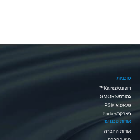
סוכניות
דופונט/Kalrez™
גמורס/GMORS
פי.אס.איי/PSI
פארקר/Parker
אודות טכנו עד
אודות החברה
חזון החברה