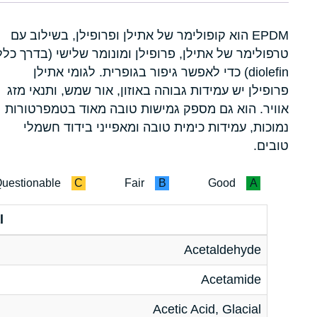
EPDM הוא קופולימר של אתילן ופרופילן, בשילוב עם
טרפולימר של אתילן, פרופילן ומונומר שלישי (בדרך כלל
diolefin) כדי לאפשר גיפור בגופרית. לגומי אתילן
פרופילן יש עמידות גבוהה באוזון, אור שמש, ותנאי מזג
אוויר. הוא גם מספק גמישות טובה מאוד בטמפרטורות
נמוכות, עמידות כימית טובה ומאפייני בידוד חשמלי
טובים.
uestionable
C
Fair
B
Good
A
l
Acetaldehyde
Acetamide
Acetic Acid, Glacial