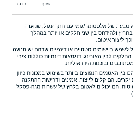
א טבעת של אלסטומר/גומי עם חתך עגול, שנועדה
חריץ ולהידחס בין שני חלקים או יותר במהלך
כך ליצור איטום.
ול לשמש ביישומים סטטיים או דינמיים שבהם יש תנועה
 החלקים לבין האורינג. דוגמאות דינמיות כוללות צירי
תובבים ובוכנות הידראוליות.
הם בין האטמים הנפוצים ביותר בשימוש במכונות כיוון
יקרים, הם קלים לייצור, אמינים ודרישות ההתקנה
טות. הם יכולים לאטום בלחץ של עשרות מגה-פסקל