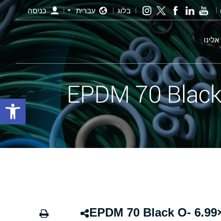
בלוג
עברית
כניסה
אלינו
פתח סרגל
אורינג שחור - 438 158.12×6.99 EPDM 70 Black O-