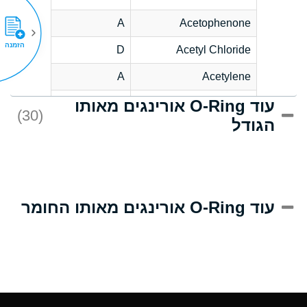
A
Acetophenone
הזמנה
D
Acetyl Chloride
A
Acetylene
עוד O-Ring אורינגים מאותו
D
Acrlylonitrile
(30)
הגודל
A
Adipic Acid
D
Alkazene
(Dibromoethylbenzene)
A
Alum-NH3-Cr-K
עוד O-Ring אורינגים מאותו החומר
(Aqueous)
A
Aluminum Acetate
(Aqueous)
A
Aluminum Chloride
(Aqueous)