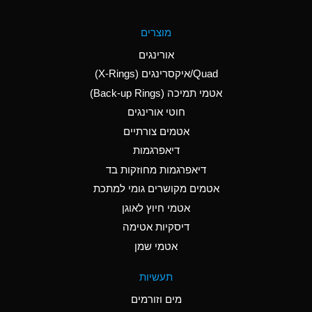
A
Aluminum Fluoride
מוצרים
(Aqueous)
אורינגים
A
Aluminum Nitrate
Quad/איקסרינגים (X-Rings)
(Aqueous)
אטמי תמיכה (Back-up Rings)
A
Aluminum Phosphate
חוטי אורינגים
(Aqueous)
אטמים צורתיים
A
Aluminum Sulfate
דיאפרגמות
(Aqueous)
דיאפרגמות מחוזקות בד
A
Ammonia Anhydrous
אטמים מקושרים גומי למתכת
אטמי חיוץ לאוגן
A
Ammonia Gas (cold)
דיסקיות אטימה
B
Ammonia Gas (hot)
אטמי שמן
*
Ammonium Carbonate
תעשיות
(Aqueous)
מים וזורמים
A
Ammonium Chloride