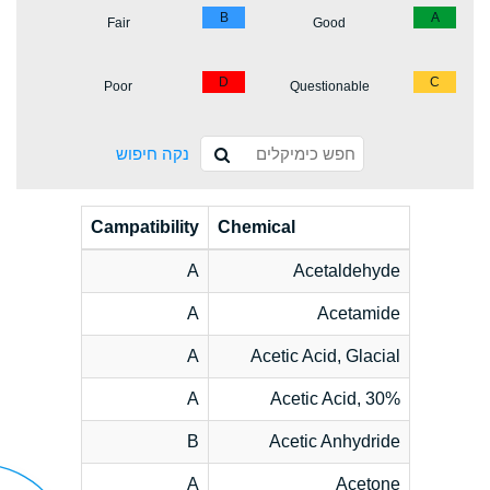
B
A
Fair
Good
D
C
Poor
Questionable
נקה חיפוש
Campatibility
Chemical
A
Acetaldehyde
A
Acetamide
A
Acetic Acid, Glacial
A
Acetic Acid, 30%
B
Acetic Anhydride
A
Acetone