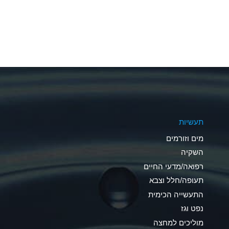
A
A
A
A
A
תעשיות
A
מים וזורמים
A
השקיה
רפואה/מדעי החיים
B
תעופה/חלל וצבא
*
התעשייה הכימית
נפט וגז
A
מוליכים למחצה