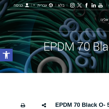
בלוג
עברית
כניסה
אלינו
פתח סרגל
אורינג שחור - 312.00×5.00 EPDM 70 Black O-