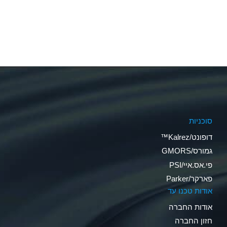
סוכניות
דופונט/Kalrez™
גמורס/GMORS
פי.אס.איי/PSI
פארקר/Parker
אודות טכנו עד
אודות החברה
חזון החברה