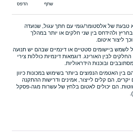
א טבעת של אלסטומר/גומי עם חתך עגול, שנועדה
חריץ ולהידחס בין שני חלקים או יותר במהלך
כך ליצור איטום.
ול לשמש ביישומים סטטיים או דינמיים שבהם יש תנועה
 החלקים לבין האורינג. דוגמאות דינמיות כוללות צירי
תובבים ובוכנות הידראוליות.
הם בין האטמים הנפוצים ביותר בשימוש במכונות כיוון
יקרים, הם קלים לייצור, אמינים ודרישות ההתקנה
טות. הם יכולים לאטום בלחץ של עשרות מגה-פסקל