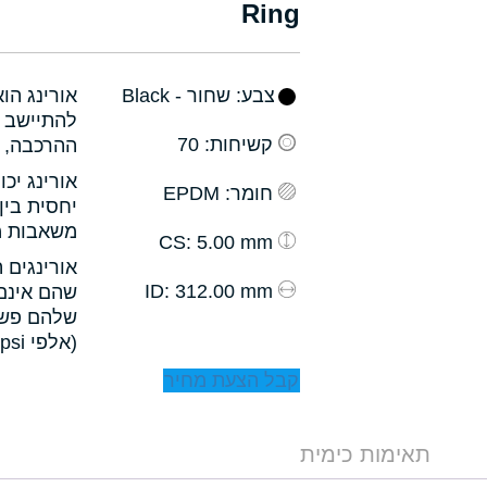
Ring
צבע
: שחור - Black
אורינג הו
להתיישב ב
קשיחות
: 70
ההרכבה, ו
אורינג יכ
חומר
: EPDM
יחסית בין
משאבות מס
: 5.00 mm
CS
אורינגים 
: 312.00 mm
ID
שהם אינם 
שלהם פשו
(אלפי psi).
קבל הצעת מחיר
תאימות כימית