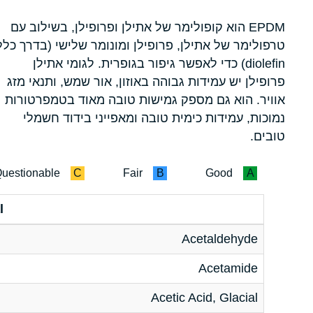
EPDM הוא קופולימר של אתילן ופרופילן, בשילוב עם
טרפולימר של אתילן, פרופילן ומונומר שלישי (בדרך כלל
diolefin) כדי לאפשר גיפור בגופרית. לגומי אתילן
פרופילן יש עמידות גבוהה באוזון, אור שמש, ותנאי מזג
אוויר. הוא גם מספק גמישות טובה מאוד בטמפרטורות
נמוכות, עמידות כימית טובה ומאפייני בידוד חשמלי
טובים.
uestionable
C
Fair
B
Good
A
l
Acetaldehyde
Acetamide
Acetic Acid, Glacial