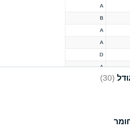
A
B
A
A
D
A
(30)
D
A
D
A
A