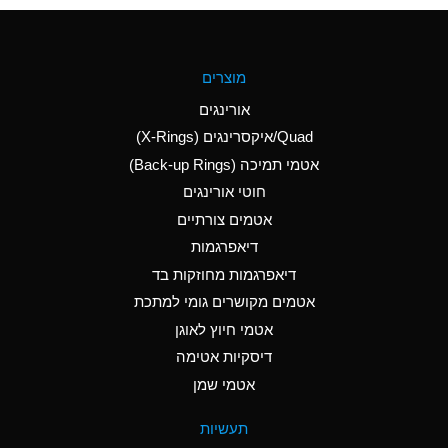
(Aqueous)
A
Aluminum Fluoride
מוצרים
(Aqueous)
אורינגים
A
Aluminum Nitrate
Quad/איקסרינגים (X-Rings)
(Aqueous)
אטמי תמיכה (Back-up Rings)
A
Aluminum Phosphate
חוטי אורינגים
(Aqueous)
אטמים צורתיים
A
Aluminum Sulfate
דיאפרגמות
(Aqueous)
דיאפרגמות מחוזקות בד
A
Ammonia Anhydrous
אטמים מקושרים גומי למתכת
אטמי חיוץ לאוגן
A
Ammonia Gas (cold)
דיסקיות אטימה
B
Ammonia Gas (hot)
אטמי שמן
*
Ammonium Carbonate
תעשיות
(Aqueous)