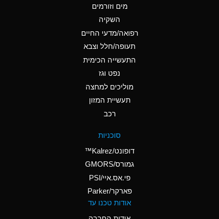
מים וזורמים
A
Ammonium Chloride
השקיה
(Aqueous)
רפואה/מדעי החיים
A
Ammonium Hydroxide
תעופה/חלל וצבא
(conc.)
התעשייה הכימית
נפט וגז
A
Ammonium Nitrate
(Aqueous)
מוליכים למחצה
תעשיית המזון
A
Ammonium Nitrite
רכב
(Aqueous)
A
Ammonium Persulfate
סוכניות
(Aqueous)
דופונט/Kalrez™
A
Ammonium Phosphate
גמורס/GMORS
(Aqueous)
פי.אס.איי/PSI
פארקר/Parker
A
Ammonium Sulfate
אודות טכנו עד
(Aqueous)
אודות החברה