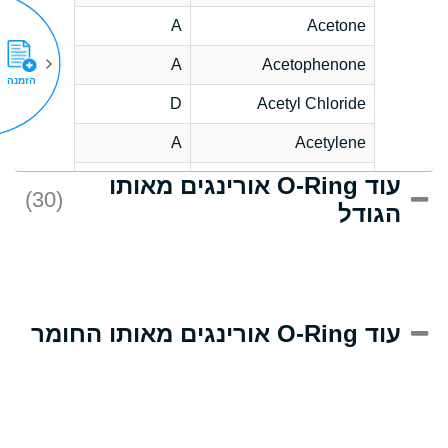
A
Acetone
A
Acetophenone
הזמנה
D
Acetyl Chloride
A
Acetylene
עוד O-Ring אורינגים מאותו
D
Acrlylonitrile
(30)
הגודל
A
Adipic Acid
D
Alkazene
(Dibromoethylbenzene)
A
Alum-NH3-Cr-K
עוד O-Ring אורינגים מאותו החומר
(Aqueous)
A
Aluminum Acetate
(Aqueous)
A
Aluminum Chloride