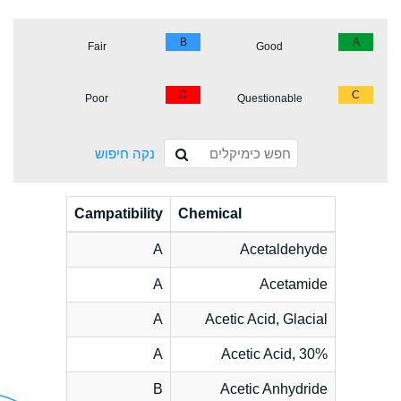
B
A
Fair
Good
D
C
Poor
Questionable
נקה חיפוש
Campatibility
Chemical
A
Acetaldehyde
A
Acetamide
A
Acetic Acid, Glacial
A
Acetic Acid, 30%
B
Acetic Anhydride