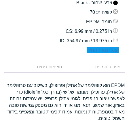
צבע
: שחור - Black
קשיחות
: 70
חומר
: EPDM
: 6.99 mm / 0.275 in
CS
: 354.97 mm / 13.975 in
ID
קבל הצעת מחיר
מפרט חומרים
תאימות כימית
EPDM הוא קופולימר של אתילן ופרופילן, בשילוב עם טרפולימר
של אתילן, פרופילן ומונומר שלישי (בדרך כלל diolefin) כדי
לאפשר גיפור בגופרית. לגומי אתילן פרופילן יש עמידות גבוהה
באוזון, אור שמש, ותנאי מזג אוויר. הוא גם מספק גמישות טובה
מאוד בטמפרטורות נמוכות, עמידות כימית טובה ומאפייני בידוד
חשמלי טובים.