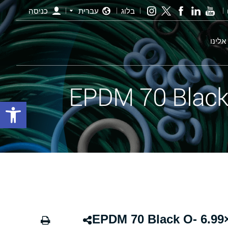
בלוג
עברית
כניסה
אלינו
פתח סרגל
אורינג שחור - 469 506.86×6.99 EPDM 70 Black O-