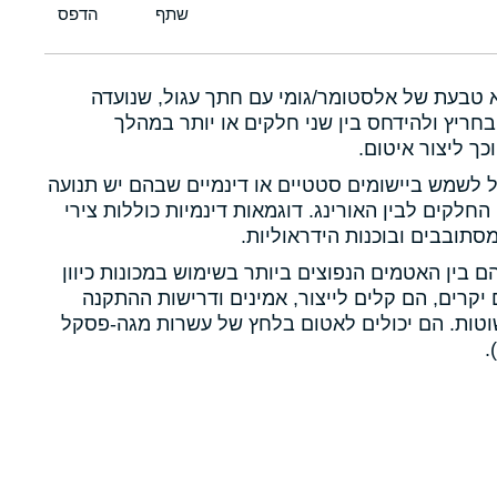
א טבעת של אלסטומר/גומי עם חתך עגול, שנועדה
חריץ ולהידחס בין שני חלקים או יותר במהלך
כך ליצור איטום.
ול לשמש ביישומים סטטיים או דינמיים שבהם יש תנועה
 החלקים לבין האורינג. דוגמאות דינמיות כוללות צירי
תובבים ובוכנות הידראוליות.
הם בין האטמים הנפוצים ביותר בשימוש במכונות כיוון
יקרים, הם קלים לייצור, אמינים ודרישות ההתקנה
טות. הם יכולים לאטום בלחץ של עשרות מגה-פסקל