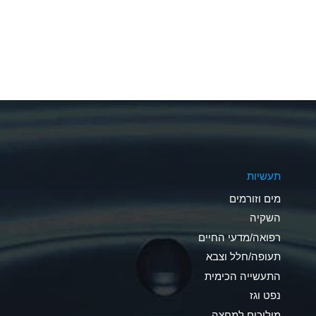
A
A
A
A
A
A
תעשיות
A
מים וזורמים
A
השקיה
רפואה/מדעי החיים
B
תעופה/חלל וצבא
*
התעשייה הכימית
נפט וגז
A
מוליכים למחצה