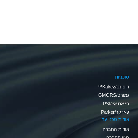
סוכניות
דופונט/Kalrez™
גמורס/GMORS
פי.אס.איי/PSI
פארקר/Parker
אודות טכנו עד
אודות החברה
חזון החברה