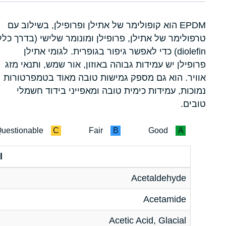
EPDM הוא קופולימר של אתילן ופרופילן, בשילוב עם
טרפולימר של אתילן, פרופילן ומונומר שלישי (בדרך כלל
diolefin) כדי לאפשר גיפור בגופרית. לגומי אתילן
פרופילן יש עמידות גבוהה באוזון, אור שמש, ותנאי מזג
אוויר. הוא גם מספק גמישות טובה מאוד בטמפרטורות
נמוכות, עמידות כימית טובה ומאפייני בידוד חשמלי
טובים.
uestionable
C
Fair
B
Good
A
l
Acetaldehyde
Acetamide
Acetic Acid, Glacial