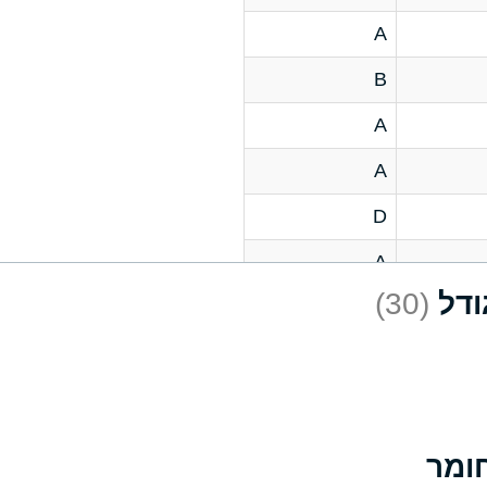
A
B
A
A
D
A
(30)
D
A
D
A