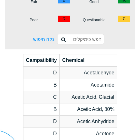
B
A
Fair
Good
D
C
Poor
Questionable
נקה חיפוש
Campatibility
Chemical
D
Acetaldehyde
B
Acetamide
C
Acetic Acid, Glacial
B
Acetic Acid, 30%
D
Acetic Anhydride
D
Acetone