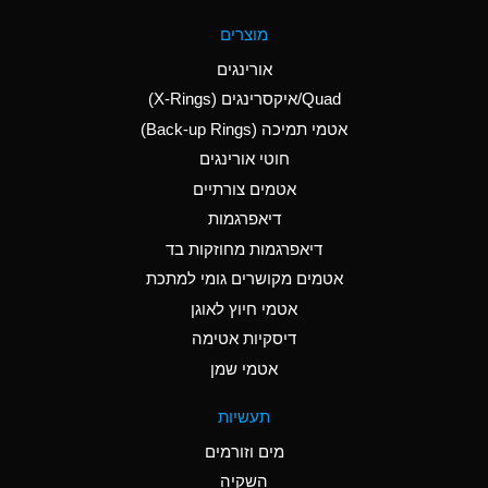
A
Aluminum Fluoride
מוצרים
(Aqueous)
אורינגים
A
Aluminum Nitrate
Quad/איקסרינגים (X-Rings)
(Aqueous)
אטמי תמיכה (Back-up Rings)
A
Aluminum Phosphate
חוטי אורינגים
(Aqueous)
אטמים צורתיים
A
Aluminum Sulfate
דיאפרגמות
(Aqueous)
דיאפרגמות מחוזקות בד
D
Ammonia Anhydrous
אטמים מקושרים גומי למתכת
אטמי חיוץ לאוגן
D
Ammonia Gas (cold)
דיסקיות אטימה
D
Ammonia Gas (hot)
אטמי שמן
A
Ammonium Carbonate
תעשיות
(Aqueous)
מים וזורמים
A
Ammonium Chloride
השקיה