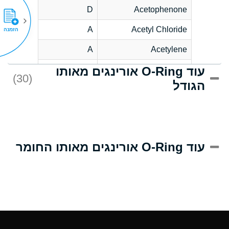
D
Acetophenone
A
Acetyl Chloride
הזמנה
A
Acetylene
עוד O-Ring אורינגים מאותו
C
Acrlylonitrile
(30)
הגודל
A
Adipic Acid
B
Alkazene
(Dibromoethylbenzene)
D
Alum-NH3-Cr-K
עוד O-Ring אורינגים מאותו החומר
(Aqueous)
D
Aluminum Acetate
(Aqueous)
A
Aluminum Chloride
(Aqueous)