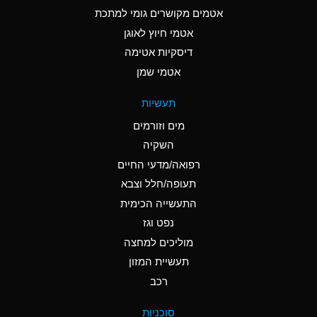
C
Ammonia Anhydrous
אטמים מקושרים גומי למתכת
אטמי חיוץ לאוגן
A
Ammonia Gas (cold)
דיסקיות אטימה
A
Ammonia Gas (hot)
אטמי שמן
*
Ammonium Carbonate
תעשיות
(Aqueous)
מים וזורמים
*
Ammonium Chloride
השקיה
(Aqueous)
רפואה/מדעי החיים
A
Ammonium Hydroxide
תעופה/חלל וצבא
(conc.)
התעשייה הכימית
נפט וגז
*
Ammonium Nitrate
(Aqueous)
מוליכים למחצה
תעשיית המזון
B
Ammonium Nitrite
רכב
(Aqueous)
*
Ammonium Persulfate
סוכניות