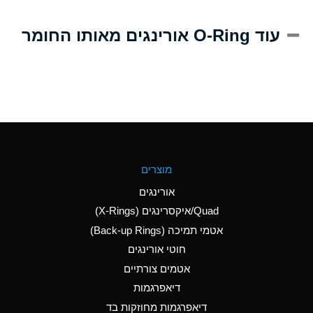
A
Alum-NH3-Cr-K
עוד O-Ring אורינגים מאותו החומר
(Aqueous)
D
Aluminum Acetate
(Aqueous)
B
Aluminum Chloride
(Aqueous)
B
Aluminum Fluoride
מוצרים
(Aqueous)
אורינגים
B
Aluminum Nitrate
Quad/איקסרינגים (X-Rings)
(Aqueous)
אטמי תמיכה (Back-up Rings)
A
Aluminum Phosphate
חוטי אורינגים
(Aqueous)
אטמים צורתיים
A
Aluminum Sulfate
דיאפרגמות
(Aqueous)
דיאפרגמות מחוזקות בד