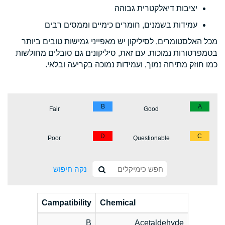
יציבות דיאלקטרית גבוהה
עמידות בשמנים, חומרים כימיים וממסים רבים
מכל האלסטומרים, לסיליקון יש מאפייני גמישות טובים ביותר
בטמפרטורות נמוכות. עם זאת, סיליקונים גם סובלים מחולשות
כמו חוזק מתיחה נמוך, ועמידות נמוכה בקריעה ובלאי.
B
A
Fair
Good
D
C
Poor
Questionable
נקה חיפוש
Campatibility
Chemical
B
Acetaldehyde