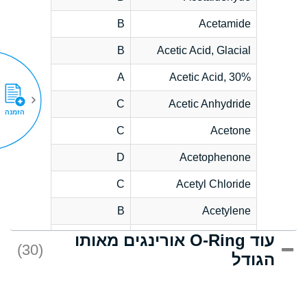
B
Acetamide
B
Acetic Acid, Glacial
A
Acetic Acid, 30%
C
Acetic Anhydride
הזמנה
C
Acetone
D
Acetophenone
C
Acetyl Chloride
B
Acetylene
עוד O-Ring אורינגים מאותו
D
Acrlylonitrile
(30)
הגודל
*
Adipic Acid
D
Alkazene
(Dibromoethylbenzene)