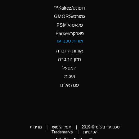
(Aqueous)
דופונט/Kalrez™
A
Ammonium Phosphate
גמורס/GMORS
(Aqueous)
פי.אס.איי/PSI
פארקר/Parker
*
Ammonium Sulfate
אודות טכנו עד
(Aqueous)
אודות החברה
D
Amyl Acetate (Banana
חזון החברה
Oil)
המפעל
D
Amyl Alcohol
איכות
*
Amyl Borate
פנה אלינו
D
Amyl
Chloronapthalene
D
Amyl Napthalene
טכנו עד בע"מ © 2019
|
תנאי שימוש
|
מדיניות
D
Aniline
הפרטיות
|
Trademarks