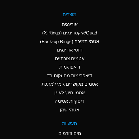
A
Aluminum Fluoride
מוצרים
(Aqueous)
אורינגים
A
Aluminum Nitrate
Quad/איקסרינגים (X-Rings)
(Aqueous)
אטמי תמיכה (Back-up Rings)
A
Aluminum Phosphate
חוטי אורינגים
(Aqueous)
אטמים צורתיים
A
Aluminum Sulfate
דיאפרגמות
(Aqueous)
דיאפרגמות מחוזקות בד
A
Ammonia Anhydrous
אטמים מקושרים גומי למתכת
אטמי חיוץ לאוגן
A
Ammonia Gas (cold)
דיסקיות אטימה
B
Ammonia Gas (hot)
אטמי שמן
*
Ammonium Carbonate
תעשיות
(Aqueous)
מים וזורמים
A
Ammonium Chloride