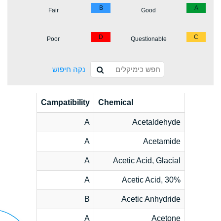
B
A
Fair
Good
D
C
Poor
Questionable
נקה חיפוש
Campatibility
Chemical
A
Acetaldehyde
A
Acetamide
A
Acetic Acid, Glacial
A
Acetic Acid, 30%
B
Acetic Anhydride
A
Acetone