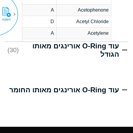
A
Acetophenone
הזמנה
D
Acetyl Chloride
A
Acetylene
עוד O-Ring אורינגים מאותו
D
Acrlylonitrile
(30)
הגודל
A
Adipic Acid
D
Alkazene
(Dibromoethylbenzene)
A
Alum-NH3-Cr-K
עוד O-Ring אורינגים מאותו החומר
(Aqueous)
A
Aluminum Acetate
(Aqueous)
A
Aluminum Chloride
(Aqueous)