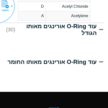
D
Acetyl Chloride
הזמנה
A
Acetylene
עוד O-Ring אורינגים מאותו
D
Acrlylonitrile
(30)
הגודל
A
Adipic Acid
D
Alkazene
(Dibromoethylbenzene)
A
Alum-NH3-Cr-K
עוד O-Ring אורינגים מאותו החומר
(Aqueous)
B
Aluminum Acetate
(Aqueous)
A
Aluminum Chloride
(Aqueous)
A
Aluminum Fluoride