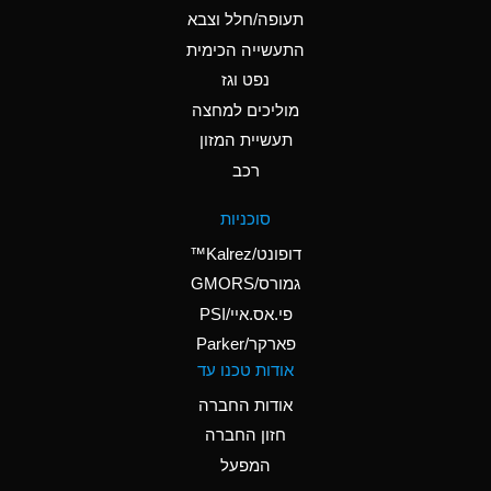
D
Ammonium Hydroxide
תעופה/חלל וצבא
(conc.)
התעשייה הכימית
נפט וגז
A
Ammonium Nitrate
(Aqueous)
מוליכים למחצה
תעשיית המזון
A
Ammonium Nitrite
רכב
(Aqueous)
D
Ammonium Persulfate
סוכניות
(Aqueous)
דופונט/Kalrez™
A
Ammonium Phosphate
גמורס/GMORS
(Aqueous)
פי.אס.איי/PSI
פארקר/Parker
A
Ammonium Sulfate
אודות טכנו עד
(Aqueous)
אודות החברה
D
Amyl Acetate (Banana
חזון החברה
Oil)
המפעל
B
Amyl Alcohol