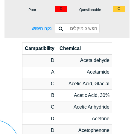
D
C
Poor
Questionable
נקה חיפוש
Campatibility
Chemical
D
Acetaldehyde
A
Acetamide
C
Acetic Acid, Glacial
B
Acetic Acid, 30%
C
Acetic Anhydride
D
Acetone
D
Acetophenone