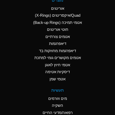
מוצרים
(Aqueous)
אורינגים
A
Aluminum Nitrate
Quad/איקסרינגים (X-Rings)
(Aqueous)
אטמי תמיכה (Back-up Rings)
A
Aluminum Phosphate
חוטי אורינגים
(Aqueous)
אטמים צורתיים
A
Aluminum Sulfate
דיאפרגמות
(Aqueous)
דיאפרגמות מחוזקות בד
B
Ammonia Anhydrous
אטמים מקושרים גומי למתכת
אטמי חיוץ לאוגן
A
Ammonia Gas (cold)
דיסקיות אטימה
D
Ammonia Gas (hot)
אטמי שמן
D
Ammonium Carbonate
תעשיות
(Aqueous)
מים וזורמים
A
Ammonium Chloride
השקיה
(Aqueous)
רפואה/מדעי החיים