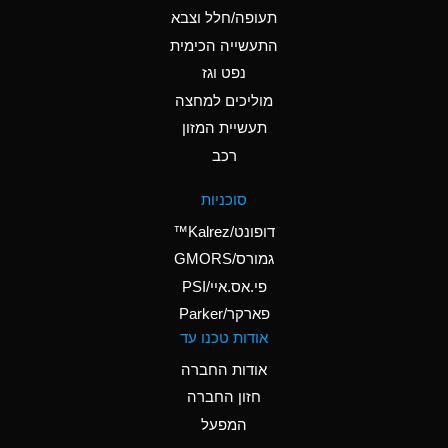
D
Ammonium Hydroxide
תעופה/חלל וצבא
(conc.)
התעשייה הכימית
נפט וגז
A
Ammonium Nitrate
(Aqueous)
מוליכים למחצה
תעשיית המזון
A
Ammonium Nitrite
רכב
(Aqueous)
D
Ammonium Persulfate
סוכניות
(Aqueous)
דופונט/Kalrez™
A
Ammonium Phosphate
גמורס/GMORS
(Aqueous)
פי.אס.איי/PSI
פארקר/Parker
A
Ammonium Sulfate
אודות טכנו עד
(Aqueous)
אודות החברה
D
Amyl Acetate (Banana
חזון החברה
Oil)
המפעל
B
Amyl Alcohol