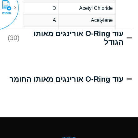
D
Acetyl Chloride
הזמנה
A
Acetylene
עוד O-Ring אורינגים מאותו
D
Acrlylonitrile
(30)
הגודל
A
Adipic Acid
D
Alkazene
(Dibromoethylbenzene)
A
Alum-NH3-Cr-K
עוד O-Ring אורינגים מאותו החומר
(Aqueous)
B
Aluminum Acetate
(Aqueous)
A
Aluminum Chloride
(Aqueous)
A
Aluminum Fluoride