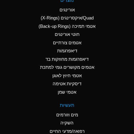
מוצרים
(Aqueous)
אורינגים
A
Aluminum Nitrate
Quad/איקסרינגים (X-Rings)
(Aqueous)
אטמי תמיכה (Back-up Rings)
A
Aluminum Phosphate
חוטי אורינגים
(Aqueous)
אטמים צורתיים
A
Aluminum Sulfate
דיאפרגמות
(Aqueous)
דיאפרגמות מחוזקות בד
B
Ammonia Anhydrous
אטמים מקושרים גומי למתכת
אטמי חיוץ לאוגן
A
Ammonia Gas (cold)
דיסקיות אטימה
D
Ammonia Gas (hot)
אטמי שמן
D
Ammonium Carbonate
תעשיות
(Aqueous)
מים וזורמים
A
Ammonium Chloride
השקיה
(Aqueous)
רפואה/מדעי החיים