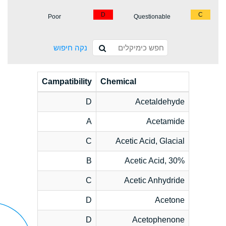
D
C
Poor
Questionable
נקה חיפוש
Campatibility
Chemical
D
Acetaldehyde
A
Acetamide
C
Acetic Acid, Glacial
B
Acetic Acid, 30%
C
Acetic Anhydride
D
Acetone
D
Acetophenone