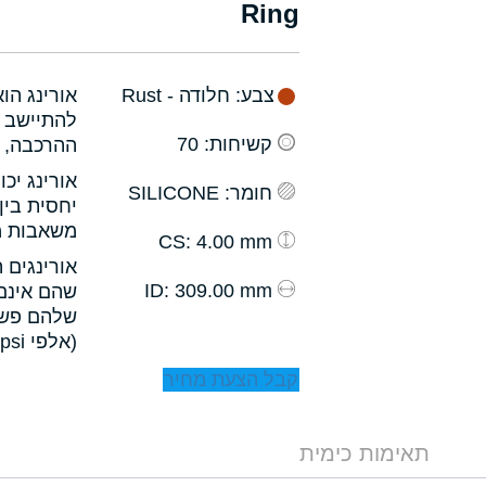
Ring
צבע
: חלודה - Rust
אורינג הו
להתיישב ב
קשיחות
: 70
ההרכבה, ו
אורינג יכ
חומר
: SILICONE
יחסית בין
משאבות מס
: 4.00 mm
CS
אורינגים 
: 309.00 mm
ID
שהם אינם 
שלהם פשו
(אלפי psi).
קבל הצעת מחיר
תאימות כימית