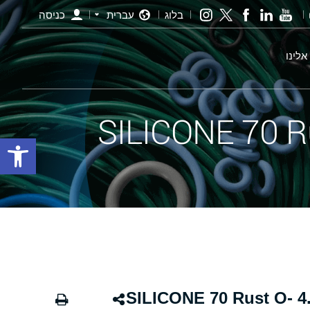
בלוג
עברית
כניסה
אלינו
פתח סרגל
אורינג חלודה - 309.00×4.00 SILICONE 70 Rust O-