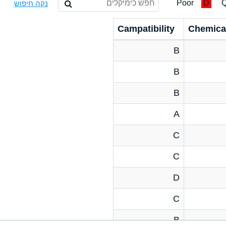
Poor
D
Q
נקה חיפוש
Campatibility
Chemica
B
B
B
A
C
C
D
C
B