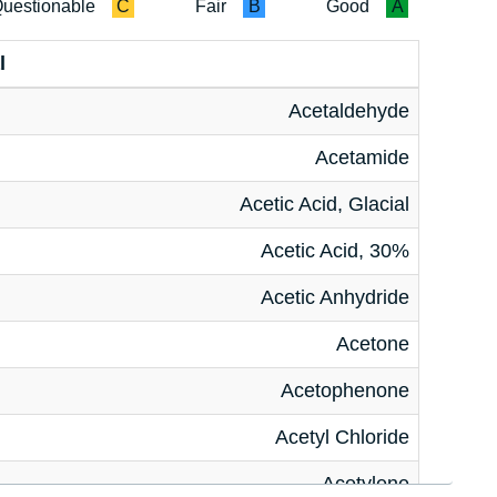
uestionable
C
Fair
B
Good
A
l
Acetaldehyde
Acetamide
Acetic Acid, Glacial
Acetic Acid, 30%
Acetic Anhydride
Acetone
Acetophenone
Acetyl Chloride
Acetylene