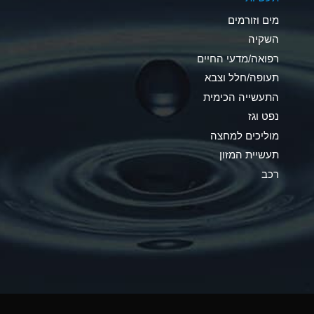
C
מים וזורמים
A
השקיה
רפואה/מדעי החיים
A
תעופה/חלל וצבא
*
התעשייה הכימית
נפט וגז
*
מוליכים למחצה
A
תעשיית המזון
רכב
*
B
*
A
*