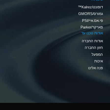
דופונט/Kalrez™
גמורס/GMORS
פי.אס.איי/PSI
פארקר/Parker
אודות טכנו עד
אודות החברה
חזון החברה
המפעל
איכות
פנה אלינו