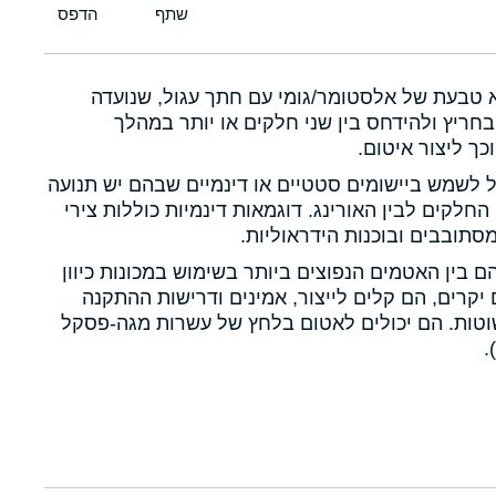
א טבעת של אלסטומר/גומי עם חתך עגול, שנועדה
חריץ ולהידחס בין שני חלקים או יותר במהלך
כך ליצור איטום.
ול לשמש ביישומים סטטיים או דינמיים שבהם יש תנועה
 החלקים לבין האורינג. דוגמאות דינמיות כוללות צירי
תובבים ובוכנות הידראוליות.
הם בין האטמים הנפוצים ביותר בשימוש במכונות כיוון
יקרים, הם קלים לייצור, אמינים ודרישות ההתקנה
טות. הם יכולים לאטום בלחץ של עשרות מגה-פסקל