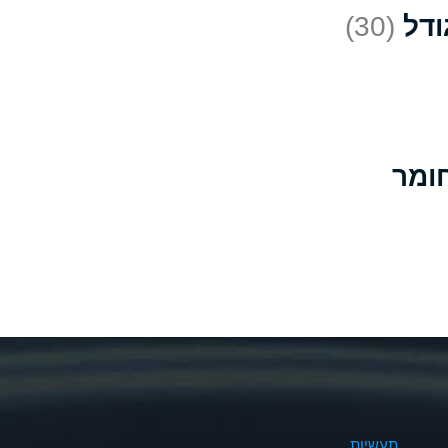
(30)
D
*
D
A
D
B
B
B
A
A
תעשיות