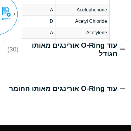
A
Acetophenone
הזמנה
D
Acetyl Chloride
A
Acetylene
עוד O-Ring אורינגים מאותו
D
Acrlylonitrile
(30)
הגודל
A
Adipic Acid
D
Alkazene
(Dibromoethylbenzene)
A
Alum-NH3-Cr-K
עוד O-Ring אורינגים מאותו החומר
(Aqueous)
A
Aluminum Acetate
(Aqueous)
A
Aluminum Chloride
(Aqueous)