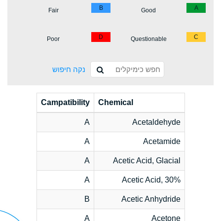
B
A
Fair
Good
D
C
Poor
Questionable
נקה חיפוש
Campatibility
Chemical
A
Acetaldehyde
A
Acetamide
A
Acetic Acid, Glacial
A
Acetic Acid, 30%
B
Acetic Anhydride
A
Acetone