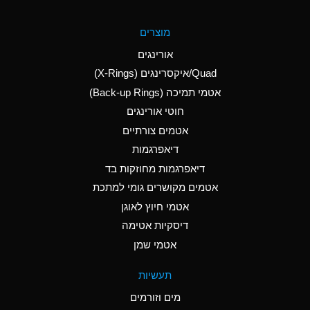
A
Aluminum Fluoride
מוצרים
(Aqueous)
אורינגים
A
Aluminum Nitrate
Quad/איקסרינגים (X-Rings)
(Aqueous)
אטמי תמיכה (Back-up Rings)
A
Aluminum Phosphate
חוטי אורינגים
(Aqueous)
אטמים צורתיים
A
Aluminum Sulfate
דיאפרגמות
(Aqueous)
דיאפרגמות מחוזקות בד
A
Ammonia Anhydrous
אטמים מקושרים גומי למתכת
אטמי חיוץ לאוגן
A
Ammonia Gas (cold)
דיסקיות אטימה
B
Ammonia Gas (hot)
אטמי שמן
*
Ammonium Carbonate
תעשיות
(Aqueous)
מים וזורמים
A
Ammonium Chloride