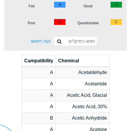
B
A
Fair
Good
D
C
Poor
Questionable
נקה חיפוש
Campatibility
Chemical
A
Acetaldehyde
A
Acetamide
A
Acetic Acid, Glacial
A
Acetic Acid, 30%
B
Acetic Anhydride
A
Acetone