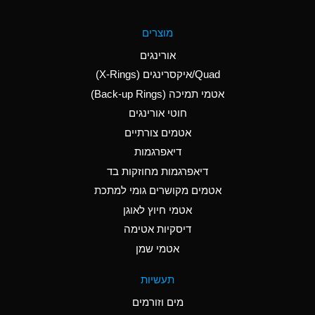
A
Aluminum Fluoride
מוצרים
(Aqueous)
אורינגים
A
Aluminum Nitrate
Quad/איקסרינגים (X-Rings)
(Aqueous)
אטמי תמיכה (Back-up Rings)
A
Aluminum Phosphate
חוטי אורינגים
(Aqueous)
אטמים צורתיים
A
Aluminum Sulfate
דיאפרגמות
(Aqueous)
דיאפרגמות מחוזקות בד
A
Ammonia Anhydrous
אטמים מקושרים גומי למתכת
אטמי חיוץ לאוגן
A
Ammonia Gas (cold)
דיסקיות אטימה
B
Ammonia Gas (hot)
אטמי שמן
*
Ammonium Carbonate
תעשיות
(Aqueous)
מים וזורמים
A
Ammonium Chloride