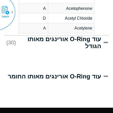
A
Acetophenone
הזמנה
D
Acetyl Chloride
A
Acetylene
עוד O-Ring אורינגים מאותו
D
Acrlylonitrile
(30)
הגודל
A
Adipic Acid
D
Alkazene
(Dibromoethylbenzene)
A
Alum-NH3-Cr-K
עוד O-Ring אורינגים מאותו החומר
(Aqueous)
A
Aluminum Acetate
(Aqueous)
A
Aluminum Chloride
(Aqueous)