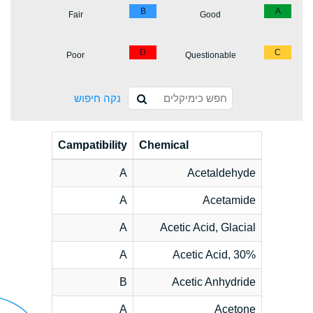
B
A
Fair
Good
D
C
Poor
Questionable
נקה חיפוש
Campatibility
Chemical
A
Acetaldehyde
A
Acetamide
A
Acetic Acid, Glacial
A
Acetic Acid, 30%
B
Acetic Anhydride
A
Acetone