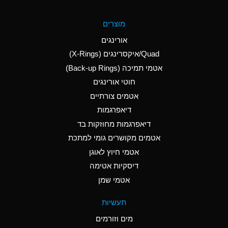
A
Aluminum Fluoride
מוצרים
(Aqueous)
אורינגים
A
Aluminum Nitrate
Quad/איקסרינגים (X-Rings)
(Aqueous)
אטמי תמיכה (Back-up Rings)
A
Aluminum Phosphate
חוטי אורינגים
(Aqueous)
אטמים צורתיים
A
Aluminum Sulfate
דיאפרגמות
(Aqueous)
דיאפרגמות מחוזקות בד
A
Ammonia Anhydrous
אטמים מקושרים גומי למתכת
אטמי חיוץ לאוגן
A
Ammonia Gas (cold)
דיסקיות אטימה
B
Ammonia Gas (hot)
אטמי שמן
*
Ammonium Carbonate
תעשיות
(Aqueous)
מים וזורמים
A
Ammonium Chloride