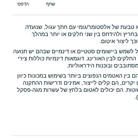
א טבעת של אלסטומר/גומי עם חתך עגול, שנועדה
חריץ ולהידחס בין שני חלקים או יותר במהלך
כך ליצור איטום.
ול לשמש ביישומים סטטיים או דינמיים שבהם יש תנועה
 החלקים לבין האורינג. דוגמאות דינמיות כוללות צירי
תובבים ובוכנות הידראוליות.
הם בין האטמים הנפוצים ביותר בשימוש במכונות כיוון
יקרים, הם קלים לייצור, אמינים ודרישות ההתקנה
טות. הם יכולים לאטום בלחץ של עשרות מגה-פסקל