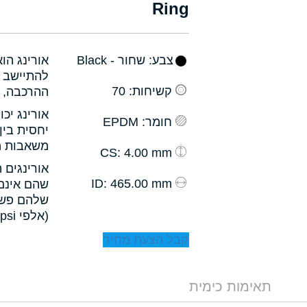
Ring
צבע
: שחור - Black
אורינג הו
להתיישב ב
קשיחות
: 70
ההרכבה, ו
אורינג יכ
חומר
: EPDM
יחסית בין
משאבות מס
: 4.00 mm
CS
אורינגים 
: 465.00 mm
ID
שהם אינם 
שלהם פשו
(אלפי psi).
קבל הצעת מחיר
תאימות כימית