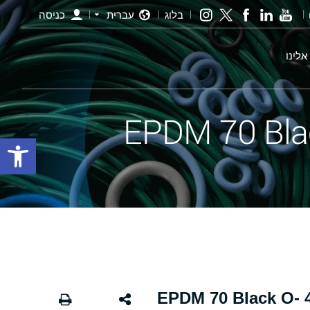
בלוג
עברית
כניסה
אלינו
פתח סרגל
אורינג שחור - 465.00×4.00 EPDM 70 Black O-