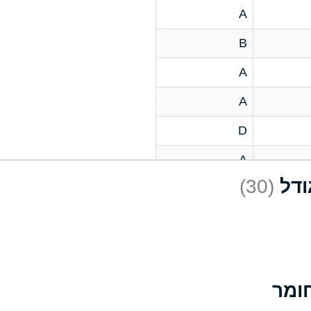
A
B
A
A
D
A
(30)
D
A
D
A
A