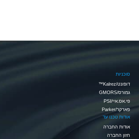
סוכניות
דופונט/Kalrez™
גמורס/GMORS
פי.אס.איי/PSI
פארקר/Parker
אודות טכנו עד
אודות החברה
חזון החברה