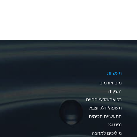
A
A
A
A
A
תעשיות
A
מים וזורמים
A
השקיה
רפואה/מדעי החיים
B
תעופה/חלל וצבא
*
התעשייה הכימית
נפט וגז
A
מוליכים למחצה