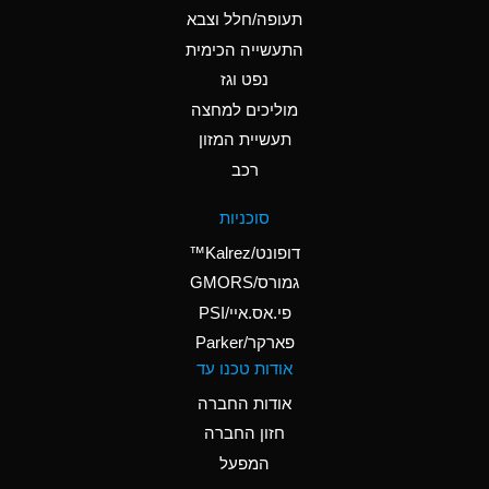
D
Ammonium Hydroxide
תעופה/חלל וצבא
(conc.)
התעשייה הכימית
נפט וגז
A
Ammonium Nitrate
(Aqueous)
מוליכים למחצה
תעשיית המזון
A
Ammonium Nitrite
רכב
(Aqueous)
D
Ammonium Persulfate
סוכניות
(Aqueous)
דופונט/Kalrez™
A
Ammonium Phosphate
גמורס/GMORS
(Aqueous)
פי.אס.איי/PSI
פארקר/Parker
A
Ammonium Sulfate
אודות טכנו עד
(Aqueous)
אודות החברה
D
Amyl Acetate (Banana
חזון החברה
Oil)
המפעל
B
Amyl Alcohol