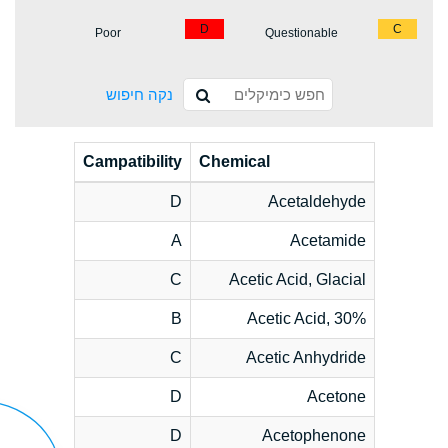
D
C
Poor
Questionable
נקה חיפוש
Campatibility
Chemical
D
Acetaldehyde
A
Acetamide
C
Acetic Acid, Glacial
B
Acetic Acid, 30%
C
Acetic Anhydride
D
Acetone
D
Acetophenone