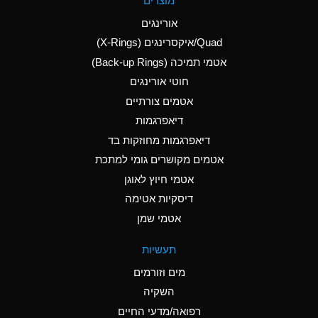
מוצרים
(Aqueous)
אורינגים
A
Aluminum Nitrate
Quad/איקסרינגים (X-Rings)
(Aqueous)
אטמי תמיכה (Back-up Rings)
A
Aluminum Phosphate
חוטי אורינגים
(Aqueous)
אטמים צורתיים
A
Aluminum Sulfate
דיאפרגמות
(Aqueous)
דיאפרגמות מחוזקות בד
B
Ammonia Anhydrous
אטמים מקושרים גומי למתכת
אטמי חיוץ לאוגן
A
Ammonia Gas (cold)
דיסקיות אטימה
D
Ammonia Gas (hot)
אטמי שמן
D
Ammonium Carbonate
תעשיות
(Aqueous)
מים וזורמים
A
Ammonium Chloride
השקיה
(Aqueous)
רפואה/מדעי החיים