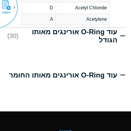
D
Acetyl Chloride
הזמנה
A
Acetylene
עוד O-Ring אורינגים מאותו
D
Acrlylonitrile
(30)
הגודל
A
Adipic Acid
D
Alkazene
(Dibromoethylbenzene)
A
Alum-NH3-Cr-K
עוד O-Ring אורינגים מאותו החומר
(Aqueous)
B
Aluminum Acetate
(Aqueous)
A
Aluminum Chloride
(Aqueous)
A
Aluminum Fluoride