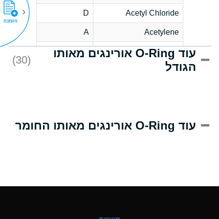
D
Acetyl Chloride
הזמנה
A
Acetylene
עוד O-Ring אורינגים מאותו
D
Acrlylonitrile
(30)
הגודל
A
Adipic Acid
D
Alkazene
(Dibromoethylbenzene)
A
Alum-NH3-Cr-K
עוד O-Ring אורינגים מאותו החומר
(Aqueous)
B
Aluminum Acetate
(Aqueous)
A
Aluminum Chloride
(Aqueous)
A
Aluminum Fluoride