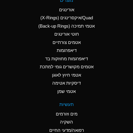
מוצרים
(Aqueous)
אורינגים
A
Aluminum Nitrate
Quad/איקסרינגים (X-Rings)
(Aqueous)
אטמי תמיכה (Back-up Rings)
A
Aluminum Phosphate
חוטי אורינגים
(Aqueous)
אטמים צורתיים
A
Aluminum Sulfate
דיאפרגמות
(Aqueous)
דיאפרגמות מחוזקות בד
B
Ammonia Anhydrous
אטמים מקושרים גומי למתכת
אטמי חיוץ לאוגן
A
Ammonia Gas (cold)
דיסקיות אטימה
D
Ammonia Gas (hot)
אטמי שמן
D
Ammonium Carbonate
תעשיות
(Aqueous)
מים וזורמים
A
Ammonium Chloride
השקיה
(Aqueous)
רפואה/מדעי החיים