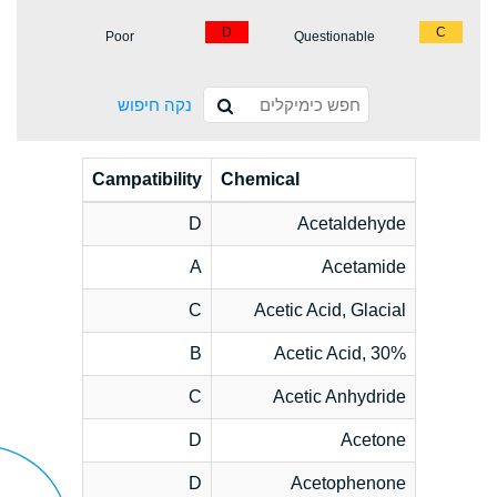
D
C
Poor
Questionable
נקה חיפוש
Campatibility
Chemical
D
Acetaldehyde
A
Acetamide
C
Acetic Acid, Glacial
B
Acetic Acid, 30%
C
Acetic Anhydride
D
Acetone
D
Acetophenone