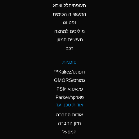
D
Ammonium Hydroxide
תעופה/חלל וצבא
(conc.)
התעשייה הכימית
נפט וגז
A
Ammonium Nitrate
(Aqueous)
מוליכים למחצה
תעשיית המזון
A
Ammonium Nitrite
רכב
(Aqueous)
D
Ammonium Persulfate
סוכניות
(Aqueous)
דופונט/Kalrez™
A
Ammonium Phosphate
גמורס/GMORS
(Aqueous)
פי.אס.איי/PSI
פארקר/Parker
A
Ammonium Sulfate
אודות טכנו עד
(Aqueous)
אודות החברה
D
Amyl Acetate (Banana
חזון החברה
Oil)
המפעל
B
Amyl Alcohol