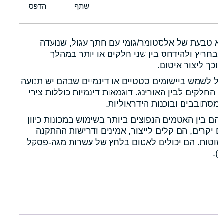
א טבעת של אלסטומר/גומי עם חתך עגול, שנועדה
חריץ ולהידחס בין שני חלקים או יותר במהלך
כך ליצור איטום.
ול לשמש ביישומים סטטיים או דינמיים שבהם יש תנועה
 החלקים לבין האורינג. דוגמאות דינמיות כוללות צירי
תובבים ובוכנות הידראוליות.
הם בין האטמים הנפוצים ביותר בשימוש במכונות כיוון
יקרים, הם קלים לייצור, אמינים ודרישות ההתקנה
טות. הם יכולים לאטום בלחץ של עשרות מגה-פסקל