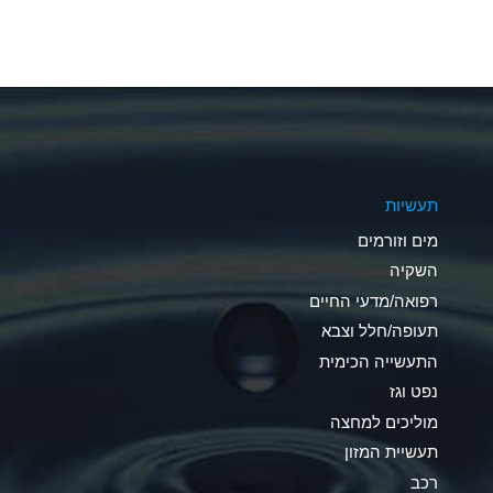
A
A
A
A
תעשיות
B
מים וזורמים
A
השקיה
רפואה/מדעי החיים
D
תעופה/חלל וצבא
D
התעשייה הכימית
נפט וגז
A
מוליכים למחצה
D
תעשיית המזון
רכב
A