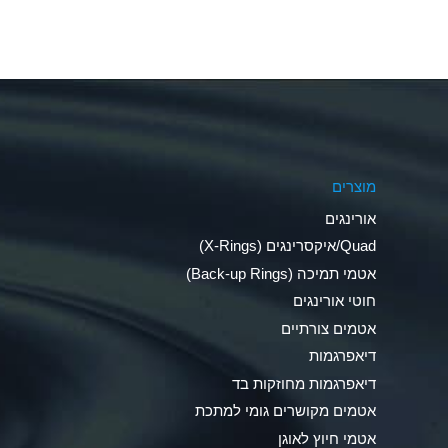
Aluminum Fluoride (Aqueous)
Aluminum Nitrate (Aqueous)
Aluminum Phosphate (Aqueous)
Aluminum Sulfate (Aqueous)
מוצרים
Ammonia Anhydrous
אורינגים
Ammonia Gas (cold)
Quad/איקסרינגים (X-Rings)
אטמי תמיכה (Back-up Rings)
Ammonia Gas (hot)
חוטי אורינגים
Ammonium Carbonate (Aqueous)
אטמים צורתיים
דיאפרגמות
Ammonium Chloride (Aqueous)
דיאפרגמות מחוזקות בד
Ammonium Hydroxide (conc.)
אטמים מקושרים גומי למתכת
אטמי חיוץ לאוגן
Ammonium Nitrate (Aqueous)