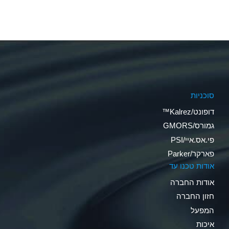
סוכניות
דופונט/Kalrez™
גמורס/GMORS
פי.אס.איי/PSI
פארקר/Parker
אודות טכנו עד
אודות החברה
חזון החברה
המפעל
איכות