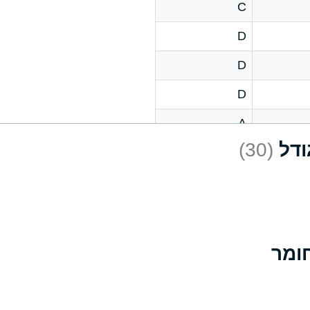
C
D
D
D
A
(30)
D
A
D
A
B
A