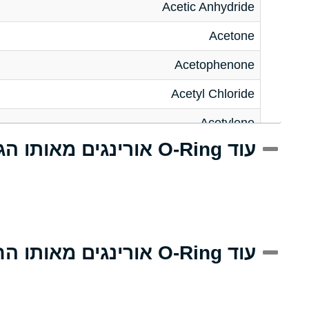
Acetic Anhydride
Acetone
Acetophenone
Acetyl Chloride
Acetylene
עוד O-Ring אורינגים מאותו הגודל
Acrlylonitrile
Adipic Acid
Alkazene (Dibromoethylbenzene)
Alum-NH3-Cr-K (Aqueous)
עוד O-Ring אורינגים מאותו החומר
Aluminum Acetate (Aqueous)
Aluminum Chloride (Aqueous)