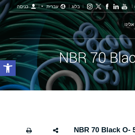
בלוג
עברית
כניסה
אלינו
פתח סרגל
אורינג שחור - 294.00×5.00 NBR 70 Black O-