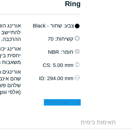
Ring
צבע
: שחור - Black
אורינג הו
להתיישב ב
קשיחות
: 70
ההרכבה, ו
אורינג יכ
חומר
: NBR
יחסית בין
משאבות מס
: 5.00 mm
CS
אורינגים 
: 294.00 mm
ID
שהם אינם 
שלהם פשו
(אלפי psi).
קבל הצעת מחיר
תאימות כימית