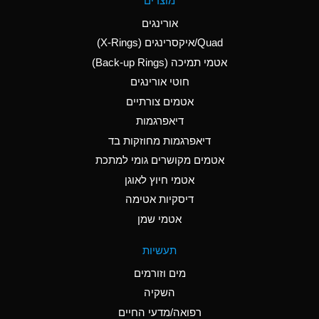
מוצרים
(Aqueous)
אורינגים
A
Aluminum Nitrate
Quad/איקסרינגים (X-Rings)
(Aqueous)
אטמי תמיכה (Back-up Rings)
A
Aluminum Phosphate
חוטי אורינגים
(Aqueous)
אטמים צורתיים
A
Aluminum Sulfate
דיאפרגמות
(Aqueous)
דיאפרגמות מחוזקות בד
B
Ammonia Anhydrous
אטמים מקושרים גומי למתכת
אטמי חיוץ לאוגן
A
Ammonia Gas (cold)
דיסקיות אטימה
D
Ammonia Gas (hot)
אטמי שמן
D
Ammonium Carbonate
תעשיות
(Aqueous)
מים וזורמים
A
Ammonium Chloride
השקיה
(Aqueous)
רפואה/מדעי החיים