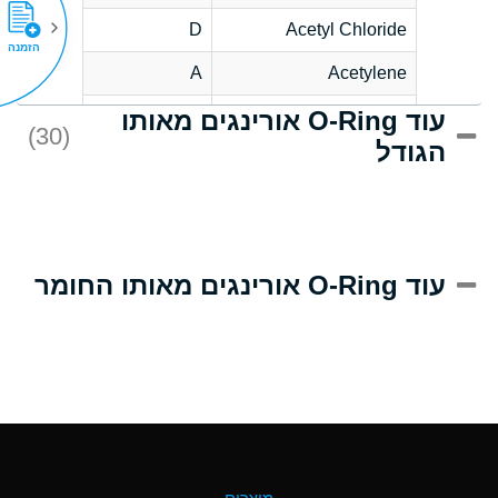
D
Acetyl Chloride
הזמנה
A
Acetylene
עוד O-Ring אורינגים מאותו
D
Acrlylonitrile
(30)
הגודל
A
Adipic Acid
D
Alkazene
(Dibromoethylbenzene)
A
Alum-NH3-Cr-K
עוד O-Ring אורינגים מאותו החומר
(Aqueous)
B
Aluminum Acetate
(Aqueous)
A
Aluminum Chloride
(Aqueous)
A
Aluminum Fluoride