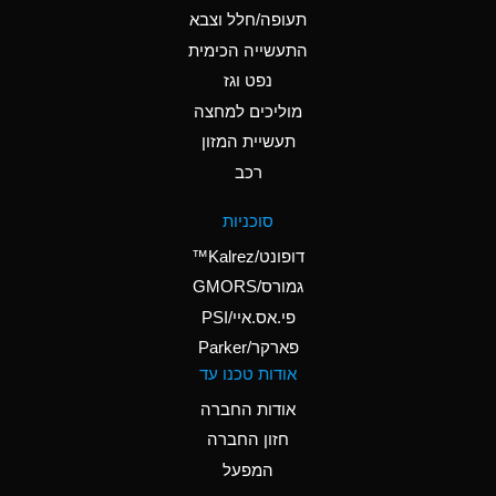
D
Ammonium Hydroxide
תעופה/חלל וצבא
(conc.)
התעשייה הכימית
נפט וגז
A
Ammonium Nitrate
(Aqueous)
מוליכים למחצה
תעשיית המזון
A
Ammonium Nitrite
רכב
(Aqueous)
D
Ammonium Persulfate
סוכניות
(Aqueous)
דופונט/Kalrez™
A
Ammonium Phosphate
גמורס/GMORS
(Aqueous)
פי.אס.איי/PSI
פארקר/Parker
A
Ammonium Sulfate
אודות טכנו עד
(Aqueous)
אודות החברה
D
Amyl Acetate (Banana
חזון החברה
Oil)
המפעל
B
Amyl Alcohol