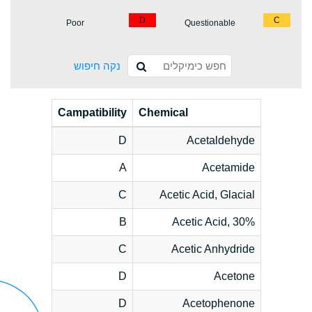
D
C
Poor
Questionable
נקה חיפוש
Campatibility
Chemical
D
Acetaldehyde
A
Acetamide
C
Acetic Acid, Glacial
B
Acetic Acid, 30%
C
Acetic Anhydride
D
Acetone
D
Acetophenone