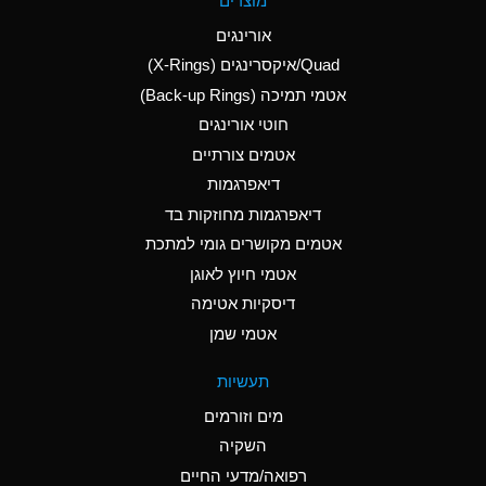
מוצרים
(Aqueous)
אורינגים
A
Aluminum Nitrate
Quad/איקסרינגים (X-Rings)
(Aqueous)
אטמי תמיכה (Back-up Rings)
A
Aluminum Phosphate
חוטי אורינגים
(Aqueous)
אטמים צורתיים
A
Aluminum Sulfate
דיאפרגמות
(Aqueous)
דיאפרגמות מחוזקות בד
B
Ammonia Anhydrous
אטמים מקושרים גומי למתכת
אטמי חיוץ לאוגן
A
Ammonia Gas (cold)
דיסקיות אטימה
D
Ammonia Gas (hot)
אטמי שמן
D
Ammonium Carbonate
תעשיות
(Aqueous)
מים וזורמים
A
Ammonium Chloride
השקיה
(Aqueous)
רפואה/מדעי החיים