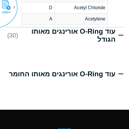
D
Acetyl Chloride
הזמנה
A
Acetylene
עוד O-Ring אורינגים מאותו
D
Acrlylonitrile
(30)
הגודל
A
Adipic Acid
D
Alkazene
(Dibromoethylbenzene)
A
Alum-NH3-Cr-K
עוד O-Ring אורינגים מאותו החומר
(Aqueous)
B
Aluminum Acetate
(Aqueous)
A
Aluminum Chloride
(Aqueous)
A
Aluminum Fluoride