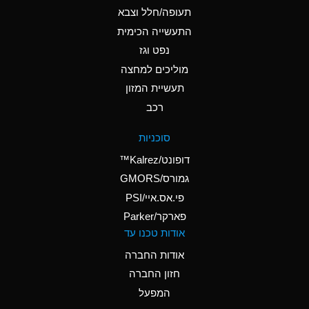
D
Ammonium Hydroxide
תעופה/חלל וצבא
(conc.)
התעשייה הכימית
נפט וגז
A
Ammonium Nitrate
(Aqueous)
מוליכים למחצה
תעשיית המזון
A
Ammonium Nitrite
רכב
(Aqueous)
D
Ammonium Persulfate
סוכניות
(Aqueous)
דופונט/Kalrez™
A
Ammonium Phosphate
גמורס/GMORS
(Aqueous)
פי.אס.איי/PSI
פארקר/Parker
A
Ammonium Sulfate
אודות טכנו עד
(Aqueous)
אודות החברה
D
Amyl Acetate (Banana
חזון החברה
Oil)
המפעל
B
Amyl Alcohol