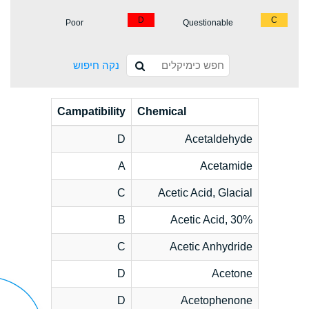
D
C
Poor
Questionable
נקה חיפוש
Campatibility
Chemical
D
Acetaldehyde
A
Acetamide
C
Acetic Acid, Glacial
B
Acetic Acid, 30%
C
Acetic Anhydride
D
Acetone
D
Acetophenone