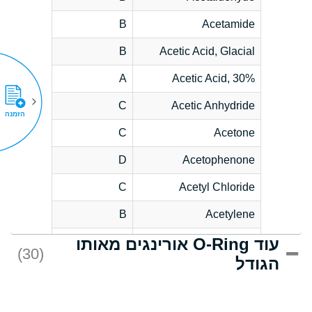
B
Acetamide
B
Acetic Acid, Glacial
A
Acetic Acid, 30%
C
Acetic Anhydride
הזמנה
C
Acetone
D
Acetophenone
C
Acetyl Chloride
B
Acetylene
עוד O-Ring אורינגים מאותו
D
Acrlylonitrile
(30)
הגודל
*
Adipic Acid
D
Alkazene
(Dibromoethylbenzene)