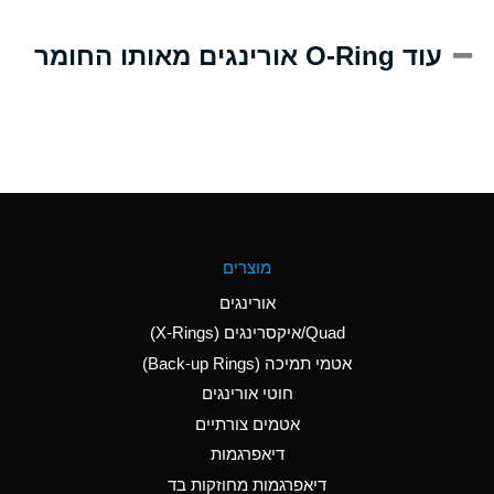
A
Alum-NH3-Cr-K
עוד O-Ring אורינגים מאותו החומר
(Aqueous)
D
Aluminum Acetate
(Aqueous)
B
Aluminum Chloride
(Aqueous)
B
Aluminum Fluoride
מוצרים
(Aqueous)
אורינגים
B
Aluminum Nitrate
Quad/איקסרינגים (X-Rings)
(Aqueous)
אטמי תמיכה (Back-up Rings)
A
Aluminum Phosphate
חוטי אורינגים
(Aqueous)
אטמים צורתיים
A
Aluminum Sulfate
דיאפרגמות
(Aqueous)
דיאפרגמות מחוזקות בד