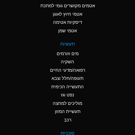
C
Ammonia Anhydrous
אטמים מקושרים גומי למתכת
אטמי חיוץ לאוגן
A
Ammonia Gas (cold)
דיסקיות אטימה
A
Ammonia Gas (hot)
אטמי שמן
*
Ammonium Carbonate
תעשיות
(Aqueous)
מים וזורמים
*
Ammonium Chloride
השקיה
(Aqueous)
רפואה/מדעי החיים
A
Ammonium Hydroxide
תעופה/חלל וצבא
(conc.)
התעשייה הכימית
נפט וגז
*
Ammonium Nitrate
(Aqueous)
מוליכים למחצה
תעשיית המזון
B
Ammonium Nitrite
רכב
(Aqueous)
*
Ammonium Persulfate
סוכניות