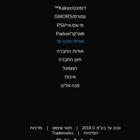
(Aqueous)
דופונט/Kalrez™
A
Ammonium Phosphate
גמורס/GMORS
(Aqueous)
פי.אס.איי/PSI
פארקר/Parker
*
Ammonium Sulfate
אודות טכנו עד
(Aqueous)
אודות החברה
D
Amyl Acetate (Banana
חזון החברה
Oil)
המפעל
D
Amyl Alcohol
איכות
*
Amyl Borate
פנה אלינו
D
Amyl
Chloronapthalene
D
Amyl Napthalene
טכנו עד בע"מ © 2019
|
תנאי שימוש
|
מדיניות
D
Aniline
הפרטיות
|
Trademarks