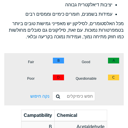
יציבות דיאלקטרית גבוהה
עמידות בשמנים, חומרים כימיים וממסים רבים
מכל האלסטומרים, לסיליקון יש מאפייני גמישות טובים ביותר
בטמפרטורות נמוכות. עם זאת, סיליקונים גם סובלים מחולשות
כמו חוזק מתיחה נמוך, ועמידות נמוכה בקריעה ובלאי.
B
A
Fair
Good
D
C
Poor
Questionable
נקה חיפוש
Campatibility
Chemical
B
Acetaldehyde