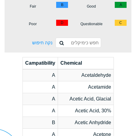
B
A
Fair
Good
D
C
Poor
Questionable
נקה חיפוש
Campatibility
Chemical
A
Acetaldehyde
A
Acetamide
A
Acetic Acid, Glacial
A
Acetic Acid, 30%
B
Acetic Anhydride
A
Acetone