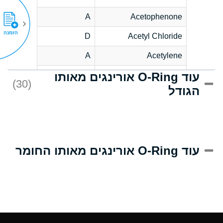
A
Acetophenone
הזמנה
D
Acetyl Chloride
A
Acetylene
עוד O-Ring אורינגים מאותו
D
Acrlylonitrile
(30)
הגודל
A
Adipic Acid
D
Alkazene
(Dibromoethylbenzene)
A
Alum-NH3-Cr-K
עוד O-Ring אורינגים מאותו החומר
(Aqueous)
A
Aluminum Acetate
(Aqueous)
A
Aluminum Chloride
(Aqueous)