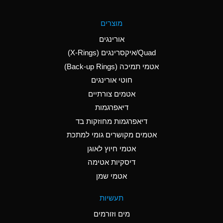
A
Aluminum Fluoride
מוצרים
(Aqueous)
אורינגים
A
Aluminum Nitrate
Quad/איקסרינגים (X-Rings)
(Aqueous)
אטמי תמיכה (Back-up Rings)
A
Aluminum Phosphate
חוטי אורינגים
(Aqueous)
אטמים צורתיים
A
Aluminum Sulfate
דיאפרגמות
(Aqueous)
דיאפרגמות מחוזקות בד
A
Ammonia Anhydrous
אטמים מקושרים גומי למתכת
אטמי חיוץ לאוגן
A
Ammonia Gas (cold)
דיסקיות אטימה
B
Ammonia Gas (hot)
אטמי שמן
*
Ammonium Carbonate
תעשיות
(Aqueous)
מים וזורמים
A
Ammonium Chloride