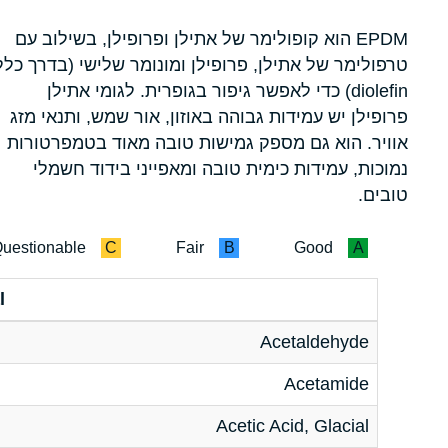
EPDM הוא קופולימר של אתילן ופרופילן, בשילוב עם
טרפולימר של אתילן, פרופילן ומונומר שלישי (בדרך כלל
diolefin) כדי לאפשר גיפור בגופרית. לגומי אתילן
פרופילן יש עמידות גבוהה באוזון, אור שמש, ותנאי מזג
אוויר. הוא גם מספק גמישות טובה מאוד בטמפרטורות
נמוכות, עמידות כימית טובה ומאפייני בידוד חשמלי
טובים.
uestionable
C
Fair
B
Good
A
l
Acetaldehyde
Acetamide
Acetic Acid, Glacial