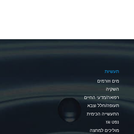
A
A
A
A
A
תעשיות
A
מים וזורמים
A
השקיה
רפואה/מדעי החיים
B
תעופה/חלל וצבא
*
התעשייה הכימית
נפט וגז
A
מוליכים למחצה