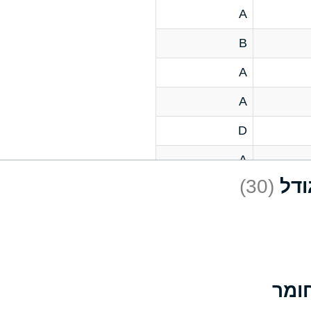
A
B
A
A
D
A
(30)
D
A
D
A
A