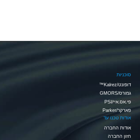
סוכניות
דופונט/Kalrez™
גמורס/GMORS
פי.אס.איי/PSI
פארקר/Parker
אודות טכנו עד
אודות החברה
חזון החברה