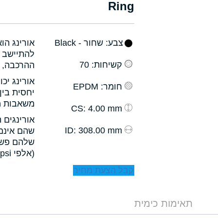
Ring
צבע
: שחור - Black
אורינג הו
להתיישב ב
קשיחות
: 70
ההרכבה, ו
אורינג יכ
חומר
: EPDM
יחסית בין
משאבות מס
: 4.00 mm
CS
אורינגים 
: 308.00 mm
ID
שהם אינם 
שלהם פשו
(אלפי psi).
קבל הצעת מחיר
תאימות כימית