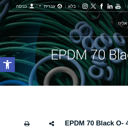
בלוג
עברית
כניסה
אלינו
פתח סרגל
אורינג שחור - 308.00×4.00 EPDM 70 Black O-