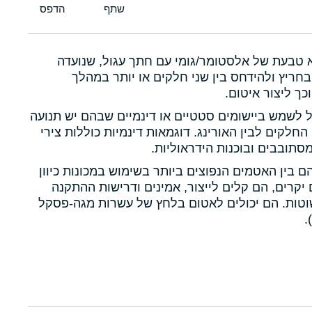
א טבעת של אלסטומר/גומי עם חתך עגול, שנועדה
חריץ ולהידחס בין שני חלקים או יותר במהלך
כך ליצור איטום.
ול לשמש ביישומים סטטיים או דינמיים שבהם יש תנועה
 החלקים לבין האורינג. דוגמאות דינמיות כוללות צירי
תובבים ובוכנות הידראוליות.
הם בין האטמים הנפוצים ביותר בשימוש במכונות כיוון
יקרים, הם קלים לייצור, אמינים ודרישות ההתקנה
טות. הם יכולים לאטום בלחץ של עשרות מגה-פסקל