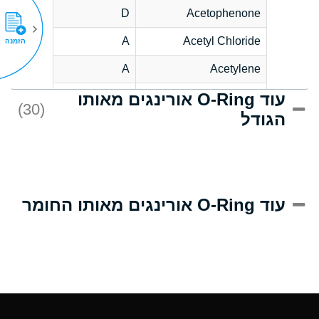
D
Acetophenone
A
Acetyl Chloride
הזמנה
A
Acetylene
עוד O-Ring אורינגים מאותו
C
Acrlylonitrile
(30)
הגודל
A
Adipic Acid
B
Alkazene
(Dibromoethylbenzene)
D
Alum-NH3-Cr-K
עוד O-Ring אורינגים מאותו החומר
(Aqueous)
D
Aluminum Acetate
(Aqueous)
A
Aluminum Chloride
(Aqueous)