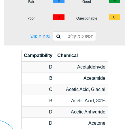
B
A
Fair
Good
D
C
Poor
Questionable
נקה חיפוש
Campatibility
Chemical
D
Acetaldehyde
B
Acetamide
C
Acetic Acid, Glacial
B
Acetic Acid, 30%
D
Acetic Anhydride
D
Acetone