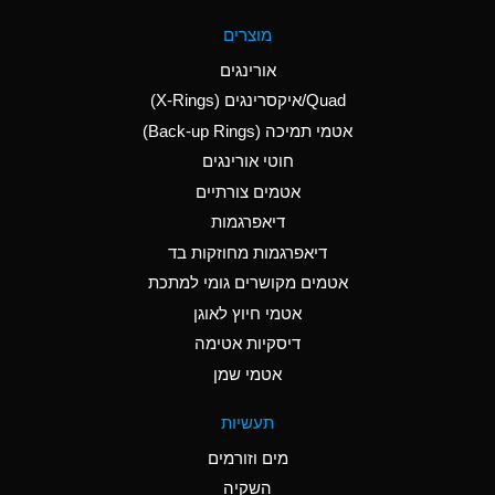
A
Aluminum Fluoride
מוצרים
(Aqueous)
אורינגים
A
Aluminum Nitrate
Quad/איקסרינגים (X-Rings)
(Aqueous)
אטמי תמיכה (Back-up Rings)
A
Aluminum Phosphate
חוטי אורינגים
(Aqueous)
אטמים צורתיים
A
Aluminum Sulfate
דיאפרגמות
(Aqueous)
דיאפרגמות מחוזקות בד
D
Ammonia Anhydrous
אטמים מקושרים גומי למתכת
אטמי חיוץ לאוגן
D
Ammonia Gas (cold)
דיסקיות אטימה
D
Ammonia Gas (hot)
אטמי שמן
A
Ammonium Carbonate
תעשיות
(Aqueous)
מים וזורמים
A
Ammonium Chloride
השקיה