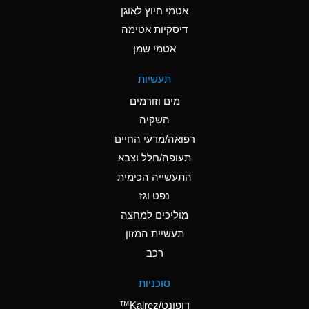
אטמי חיוץ לאוגן
A
Ammonia Gas (cold)
דיסקיות אטימה
A
Ammonia Gas (hot)
אטמי שמן
*
Ammonium Carbonate
תעשיות
(Aqueous)
מים וזורמים
*
Ammonium Chloride
השקיה
(Aqueous)
רפואה/מדעי החיים
A
Ammonium Hydroxide
תעופה/חלל וצבא
(conc.)
התעשייה הכימית
נפט וגז
*
Ammonium Nitrate
(Aqueous)
מוליכים למחצה
תעשיית המזון
B
Ammonium Nitrite
רכב
(Aqueous)
*
Ammonium Persulfate
סוכניות
(Aqueous)
דופונט/Kalrez™