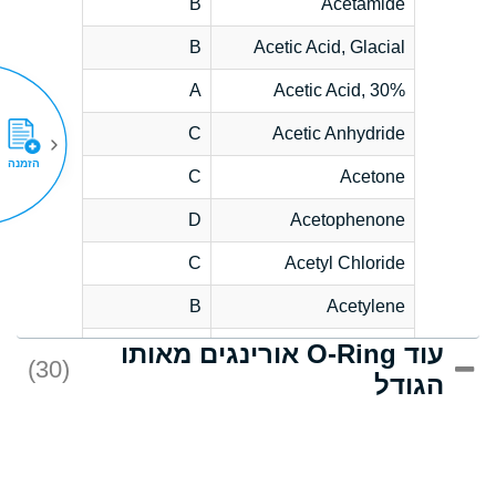
B
Acetamide
B
Acetic Acid, Glacial
A
Acetic Acid, 30%
C
Acetic Anhydride
הזמנה
C
Acetone
D
Acetophenone
C
Acetyl Chloride
B
Acetylene
עוד O-Ring אורינגים מאותו
D
Acrlylonitrile
(30)
הגודל
*
Adipic Acid
D
Alkazene
(Dibromoethylbenzene)