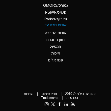
A
Ammonium Phosphate
גמורס/GMORS
(Aqueous)
פי.אס.איי/PSI
פארקר/Parker
*
Ammonium Sulfate
אודות טכנו עד
(Aqueous)
אודות החברה
D
Amyl Acetate (Banana
חזון החברה
Oil)
המפעל
D
Amyl Alcohol
איכות
*
Amyl Borate
פנה אלינו
D
Amyl
Chloronapthalene
D
Amyl Napthalene
טכנו עד בע"מ © 2019
|
תנאי שימוש
|
מדיניות
D
Aniline
הפרטיות
|
Trademarks
C
Aniline Dyes