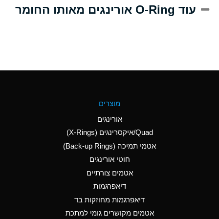
A
Alum-NH3-Cr-K
עוד O-Ring אורינגים מאותו החומר
(Aqueous)
D
Aluminum Acetate
(Aqueous)
B
Aluminum Chloride
(Aqueous)
B
Aluminum Fluoride
מוצרים
(Aqueous)
אורינגים
B
Aluminum Nitrate
Quad/איקסרינגים (X-Rings)
(Aqueous)
אטמי תמיכה (Back-up Rings)
A
Aluminum Phosphate
חוטי אורינגים
(Aqueous)
אטמים צורתיים
A
Aluminum Sulfate
דיאפרגמות
(Aqueous)
דיאפרגמות מחוזקות בד
C
Ammonia Anhydrous
אטמים מקושרים גומי למתכת