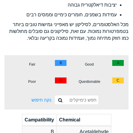
יציבות דיאלקטרית גבוהה
עמידות בשמנים, חומרים כימיים וממסים רבים
מכל האלסטומרים, לסיליקון יש מאפייני גמישות טובים ביותר
בטמפרטורות נמוכות. עם זאת, סיליקונים גם סובלים מחולשות
כמו חוזק מתיחה נמוך, ועמידות נמוכה בקריעה ובלאי.
B
A
Fair
Good
D
C
Poor
Questionable
נקה חיפוש
Campatibility
Chemical
B
Acetaldehyde