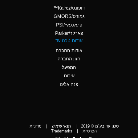
(Aqueous)
דופונט/Kalrez™
A
Ammonium Phosphate
גמורס/GMORS
(Aqueous)
פי.אס.איי/PSI
פארקר/Parker
*
Ammonium Sulfate
אודות טכנו עד
(Aqueous)
אודות החברה
D
Amyl Acetate (Banana
חזון החברה
Oil)
המפעל
D
Amyl Alcohol
איכות
*
Amyl Borate
פנה אלינו
D
Amyl
Chloronapthalene
D
Amyl Napthalene
טכנו עד בע"מ © 2019
|
תנאי שימוש
|
מדיניות
D
Aniline
הפרטיות
|
Trademarks