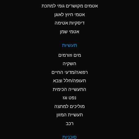
C
Ammonia Anhydrous
אטמים מקושרים גומי למתכת
אטמי חיוץ לאוגן
A
Ammonia Gas (cold)
דיסקיות אטימה
A
Ammonia Gas (hot)
אטמי שמן
*
Ammonium Carbonate
תעשיות
(Aqueous)
מים וזורמים
*
Ammonium Chloride
השקיה
(Aqueous)
רפואה/מדעי החיים
A
Ammonium Hydroxide
תעופה/חלל וצבא
(conc.)
התעשייה הכימית
נפט וגז
*
Ammonium Nitrate
(Aqueous)
מוליכים למחצה
תעשיית המזון
B
Ammonium Nitrite
רכב
(Aqueous)
*
Ammonium Persulfate
סוכניות