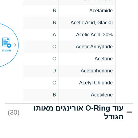
B
Acetamide
B
Acetic Acid, Glacial
A
Acetic Acid, 30%
C
Acetic Anhydride
הזמנה
C
Acetone
D
Acetophenone
C
Acetyl Chloride
B
Acetylene
עוד O-Ring אורינגים מאותו
D
Acrlylonitrile
(30)
הגודל
*
Adipic Acid
D
Alkazene
(Dibromoethylbenzene)