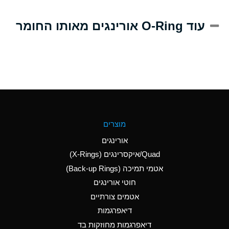
A
Alum-NH3-Cr-K
עוד O-Ring אורינגים מאותו החומר
(Aqueous)
D
Aluminum Acetate
(Aqueous)
B
Aluminum Chloride
(Aqueous)
B
Aluminum Fluoride
מוצרים
(Aqueous)
אורינגים
B
Aluminum Nitrate
Quad/איקסרינגים (X-Rings)
(Aqueous)
אטמי תמיכה (Back-up Rings)
A
Aluminum Phosphate
חוטי אורינגים
(Aqueous)
אטמים צורתיים
A
Aluminum Sulfate
דיאפרגמות
(Aqueous)
דיאפרגמות מחוזקות בד