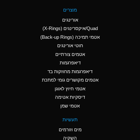
A
Aluminum Fluoride
מוצרים
(Aqueous)
אורינגים
A
Aluminum Nitrate
Quad/איקסרינגים (X-Rings)
(Aqueous)
אטמי תמיכה (Back-up Rings)
A
Aluminum Phosphate
חוטי אורינגים
(Aqueous)
אטמים צורתיים
A
Aluminum Sulfate
דיאפרגמות
(Aqueous)
דיאפרגמות מחוזקות בד
D
Ammonia Anhydrous
אטמים מקושרים גומי למתכת
אטמי חיוץ לאוגן
D
Ammonia Gas (cold)
דיסקיות אטימה
D
Ammonia Gas (hot)
אטמי שמן
A
Ammonium Carbonate
תעשיות
(Aqueous)
מים וזורמים
A
Ammonium Chloride
השקיה