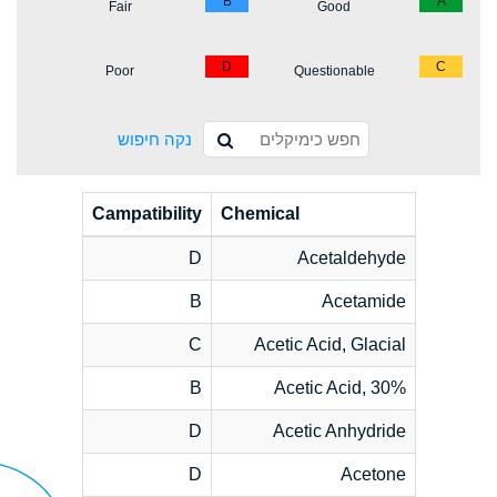
B
A
Fair
Good
D
C
Poor
Questionable
נקה חיפוש
Campatibility
Chemical
D
Acetaldehyde
B
Acetamide
C
Acetic Acid, Glacial
B
Acetic Acid, 30%
D
Acetic Anhydride
D
Acetone