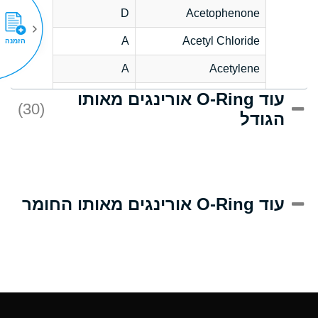
D
Acetophenone
A
Acetyl Chloride
הזמנה
A
Acetylene
עוד O-Ring אורינגים מאותו
C
Acrlylonitrile
(30)
הגודל
A
Adipic Acid
B
Alkazene
(Dibromoethylbenzene)
D
Alum-NH3-Cr-K
עוד O-Ring אורינגים מאותו החומר
(Aqueous)
D
Aluminum Acetate
(Aqueous)
A
Aluminum Chloride
(Aqueous)