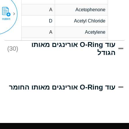
A
Acetophenone
הזמנה
D
Acetyl Chloride
A
Acetylene
עוד O-Ring אורינגים מאותו
D
Acrlylonitrile
(30)
הגודל
A
Adipic Acid
D
Alkazene
(Dibromoethylbenzene)
A
Alum-NH3-Cr-K
עוד O-Ring אורינגים מאותו החומר
(Aqueous)
A
Aluminum Acetate
(Aqueous)
A
Aluminum Chloride
(Aqueous)