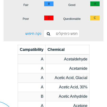
B
A
Fair
Good
D
C
Poor
Questionable
נקה חיפוש
Campatibility
Chemical
A
Acetaldehyde
A
Acetamide
A
Acetic Acid, Glacial
A
Acetic Acid, 30%
B
Acetic Anhydride
A
Acetone