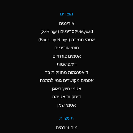
A
Aluminum Fluoride
מוצרים
(Aqueous)
אורינגים
A
Aluminum Nitrate
Quad/איקסרינגים (X-Rings)
(Aqueous)
אטמי תמיכה (Back-up Rings)
A
Aluminum Phosphate
חוטי אורינגים
(Aqueous)
אטמים צורתיים
A
Aluminum Sulfate
דיאפרגמות
(Aqueous)
דיאפרגמות מחוזקות בד
A
Ammonia Anhydrous
אטמים מקושרים גומי למתכת
אטמי חיוץ לאוגן
A
Ammonia Gas (cold)
דיסקיות אטימה
B
Ammonia Gas (hot)
אטמי שמן
*
Ammonium Carbonate
תעשיות
(Aqueous)
מים וזורמים
A
Ammonium Chloride