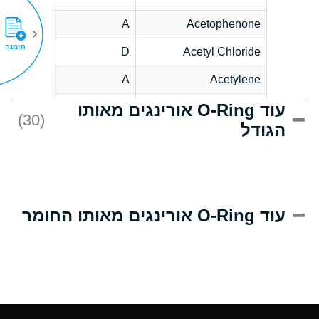
A
Acetophenone
הזמנה
D
Acetyl Chloride
A
Acetylene
עוד O-Ring אורינגים מאותו
D
Acrlylonitrile
(30)
הגודל
A
Adipic Acid
D
Alkazene
(Dibromoethylbenzene)
A
Alum-NH3-Cr-K
עוד O-Ring אורינגים מאותו החומר
(Aqueous)
A
Aluminum Acetate
(Aqueous)
A
Aluminum Chloride
(Aqueous)