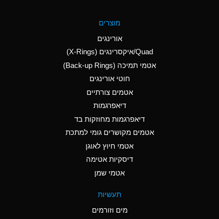
A
Aluminum Fluoride
מוצרים
(Aqueous)
אורינגים
A
Aluminum Nitrate
Quad/איקסרינגים (X-Rings)
(Aqueous)
אטמי תמיכה (Back-up Rings)
A
Aluminum Phosphate
חוטי אורינגים
(Aqueous)
אטמים צורתיים
A
Aluminum Sulfate
דיאפרגמות
(Aqueous)
דיאפרגמות מחוזקות בד
A
Ammonia Anhydrous
אטמים מקושרים גומי למתכת
אטמי חיוץ לאוגן
A
Ammonia Gas (cold)
דיסקיות אטימה
B
Ammonia Gas (hot)
אטמי שמן
*
Ammonium Carbonate
תעשיות
(Aqueous)
מים וזורמים
A
Ammonium Chloride