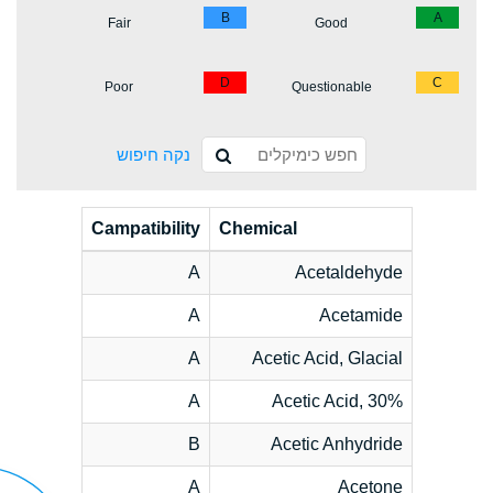
B
A
Fair
Good
D
C
Poor
Questionable
נקה חיפוש
Campatibility
Chemical
A
Acetaldehyde
A
Acetamide
A
Acetic Acid, Glacial
A
Acetic Acid, 30%
B
Acetic Anhydride
A
Acetone