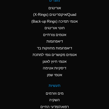
מוצרים
(Aqueous)
אורינגים
A
Aluminum Nitrate
Quad/איקסרינגים (X-Rings)
(Aqueous)
אטמי תמיכה (Back-up Rings)
A
Aluminum Phosphate
חוטי אורינגים
(Aqueous)
אטמים צורתיים
A
Aluminum Sulfate
דיאפרגמות
(Aqueous)
דיאפרגמות מחוזקות בד
B
Ammonia Anhydrous
אטמים מקושרים גומי למתכת
אטמי חיוץ לאוגן
A
Ammonia Gas (cold)
דיסקיות אטימה
D
Ammonia Gas (hot)
אטמי שמן
D
Ammonium Carbonate
תעשיות
(Aqueous)
מים וזורמים
A
Ammonium Chloride
השקיה
(Aqueous)
רפואה/מדעי החיים