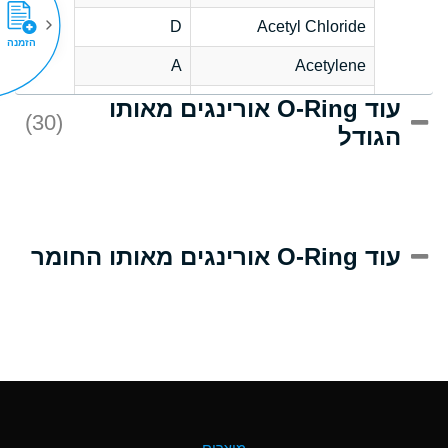
D
Acetyl Chloride
הזמנה
A
Acetylene
עוד O-Ring אורינגים מאותו
D
Acrlylonitrile
(30)
הגודל
A
Adipic Acid
D
Alkazene
(Dibromoethylbenzene)
A
Alum-NH3-Cr-K
עוד O-Ring אורינגים מאותו החומר
(Aqueous)
B
Aluminum Acetate
(Aqueous)
A
Aluminum Chloride
(Aqueous)
A
Aluminum Fluoride