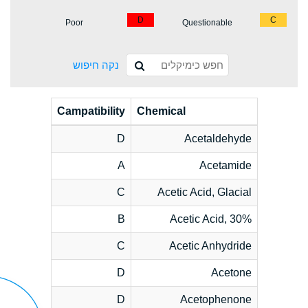
D
C
Poor
Questionable
נקה חיפוש
Campatibility
Chemical
D
Acetaldehyde
A
Acetamide
C
Acetic Acid, Glacial
B
Acetic Acid, 30%
C
Acetic Anhydride
D
Acetone
D
Acetophenone