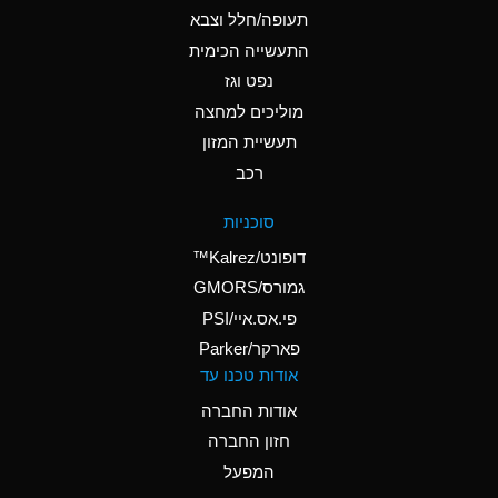
D
Ammonium Hydroxide
תעופה/חלל וצבא
(conc.)
התעשייה הכימית
נפט וגז
A
Ammonium Nitrate
(Aqueous)
מוליכים למחצה
תעשיית המזון
A
Ammonium Nitrite
רכב
(Aqueous)
D
Ammonium Persulfate
סוכניות
(Aqueous)
דופונט/Kalrez™
A
Ammonium Phosphate
גמורס/GMORS
(Aqueous)
פי.אס.איי/PSI
פארקר/Parker
A
Ammonium Sulfate
אודות טכנו עד
(Aqueous)
אודות החברה
D
Amyl Acetate (Banana
חזון החברה
Oil)
המפעל
B
Amyl Alcohol