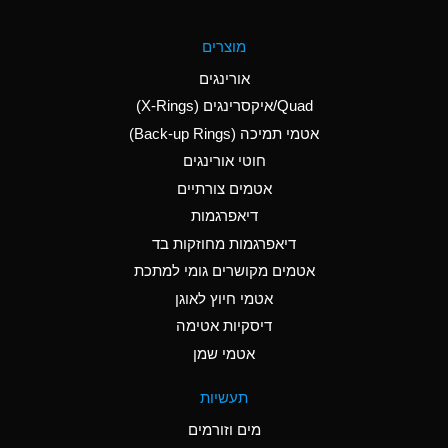
A
Aluminum Fluoride
מוצרים
(Aqueous)
אורינגים
A
Aluminum Nitrate
Quad/איקסרינגים (X-Rings)
(Aqueous)
אטמי תמיכה (Back-up Rings)
A
Aluminum Phosphate
חוטי אורינגים
(Aqueous)
אטמים צורתיים
A
Aluminum Sulfate
דיאפרגמות
(Aqueous)
דיאפרגמות מחוזקות בד
A
Ammonia Anhydrous
אטמים מקושרים גומי למתכת
אטמי חיוץ לאוגן
A
Ammonia Gas (cold)
דיסקיות אטימה
B
Ammonia Gas (hot)
אטמי שמן
*
Ammonium Carbonate
תעשיות
(Aqueous)
מים וזורמים
A
Ammonium Chloride