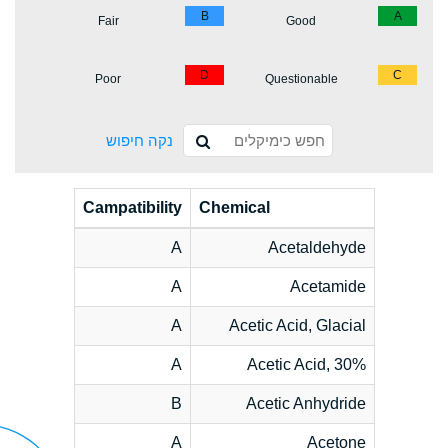
B
A
Fair
Good
D
C
Poor
Questionable
נקה חיפוש
Campatibility
Chemical
A
Acetaldehyde
A
Acetamide
A
Acetic Acid, Glacial
A
Acetic Acid, 30%
B
Acetic Anhydride
A
Acetone