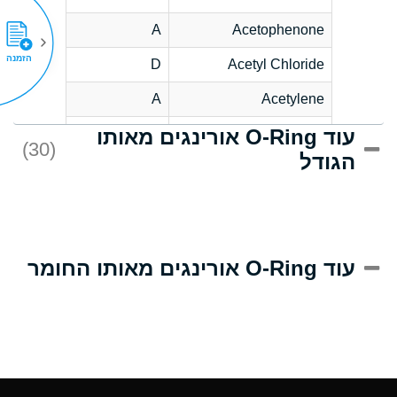
A
Acetophenone
הזמנה
D
Acetyl Chloride
A
Acetylene
עוד O-Ring אורינגים מאותו
D
Acrlylonitrile
(30)
הגודל
A
Adipic Acid
D
Alkazene
(Dibromoethylbenzene)
A
Alum-NH3-Cr-K
עוד O-Ring אורינגים מאותו החומר
(Aqueous)
A
Aluminum Acetate
(Aqueous)
A
Aluminum Chloride
(Aqueous)