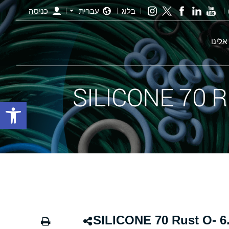
בלוג
עברית
כניסה
אלינו
פתח סרגל
אורינג חלודה - 225.00×6.00 SILICONE 70 Rust O-