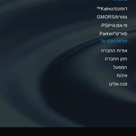
דופונט/Kalrez™
גמורס/GMORS
פי.אס.איי/PSI
פארקר/Parker
אודות טכנו עד
אודות החברה
חזון החברה
המפעל
איכות
פנה אלינו