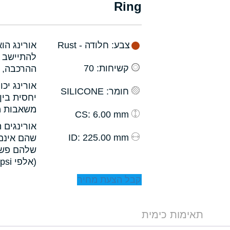
Ring
צבע
: חלודה - Rust
אורינג הו
להתיישב ב
קשיחות
: 70
ההרכבה, ו
אורינג יכ
חומר
: SILICONE
יחסית בין
משאבות מס
: 6.00 mm
CS
אורינגים 
: 225.00 mm
ID
שהם אינם 
שלהם פשו
(אלפי psi).
קבל הצעת מחיר
תאימות כימית