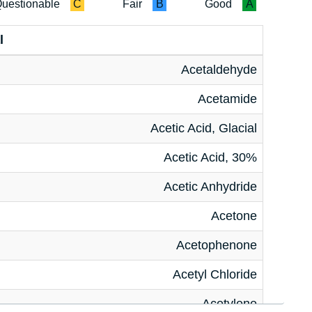
uestionable
C
Fair
B
Good
A
l
Acetaldehyde
Acetamide
Acetic Acid, Glacial
Acetic Acid, 30%
Acetic Anhydride
Acetone
Acetophenone
Acetyl Chloride
Acetylene