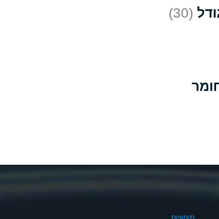
(30)
D
*
D
A
D
B
B
B
A
A
תעשיות