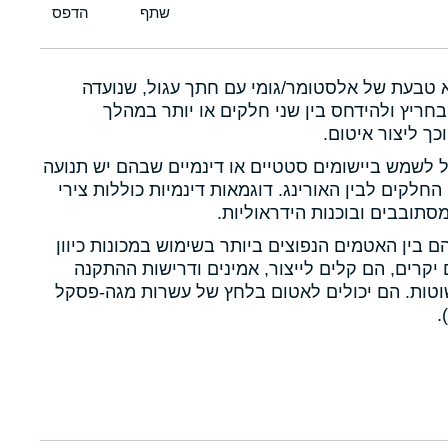
א טבעת של אלסטומר/גומי עם חתך עגול, שנועדה
חריץ ולהידחס בין שני חלקים או יותר במהלך
כך ליצור איטום.
ול לשמש ביישומים סטטיים או דינמיים שבהם יש תנועה
 החלקים לבין האורינג. דוגמאות דינמיות כוללות צירי
תובבים ובוכנות הידראוליות.
הם בין האטמים הנפוצים ביותר בשימוש במכונות כיוון
יקרים, הם קלים לייצור, אמינים ודרישות ההתקנה
טות. הם יכולים לאטום בלחץ של עשרות מגה-פסקל