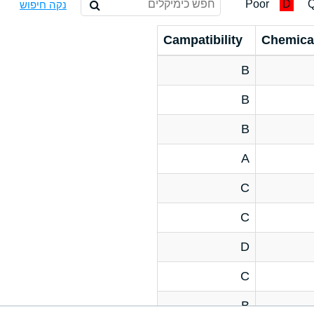
Poor
D
Q
נקה חיפוש
Campatibility
Chemica
B
B
B
A
C
C
D
C
B