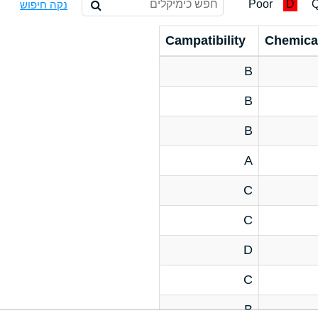
Poor
D
Q
נקה חיפוש
Campatibility
Chemica
B
B
B
A
C
C
D
C
B