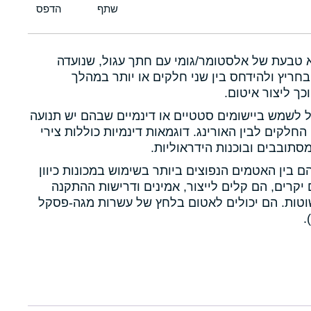
א טבעת של אלסטומר/גומי עם חתך עגול, שנועדה
חריץ ולהידחס בין שני חלקים או יותר במהלך
כך ליצור איטום.
ול לשמש ביישומים סטטיים או דינמיים שבהם יש תנועה
 החלקים לבין האורינג. דוגמאות דינמיות כוללות צירי
תובבים ובוכנות הידראוליות.
הם בין האטמים הנפוצים ביותר בשימוש במכונות כיוון
יקרים, הם קלים לייצור, אמינים ודרישות ההתקנה
טות. הם יכולים לאטום בלחץ של עשרות מגה-פסקל