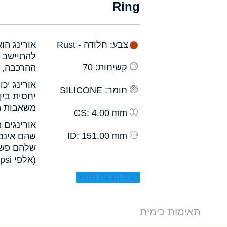
Ring
צבע
: חלודה - Rust
אורינג הו
להתיישב ב
קשיחות
: 70
ההרכבה, ו
אורינג יכ
חומר
: SILICONE
יחסית בין
משאבות מס
: 4.00 mm
CS
אורינגים 
: 151.00 mm
ID
שהם אינם 
שלהם פשו
(אלפי psi).
קבל הצעת מחיר
תאימות כימית