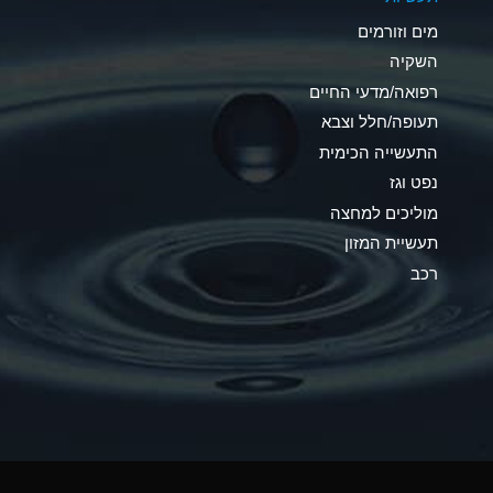
C
מים וזורמים
A
השקיה
רפואה/מדעי החיים
A
תעופה/חלל וצבא
*
התעשייה הכימית
נפט וגז
*
מוליכים למחצה
A
תעשיית המזון
רכב
*
B
*
A
*