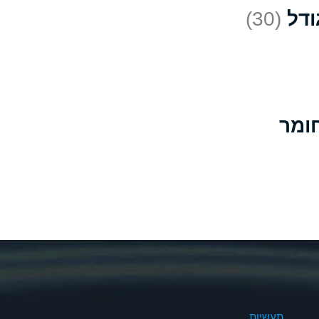
(30)
D
*
D
A
D
B
B
B
A
A
תעשיות