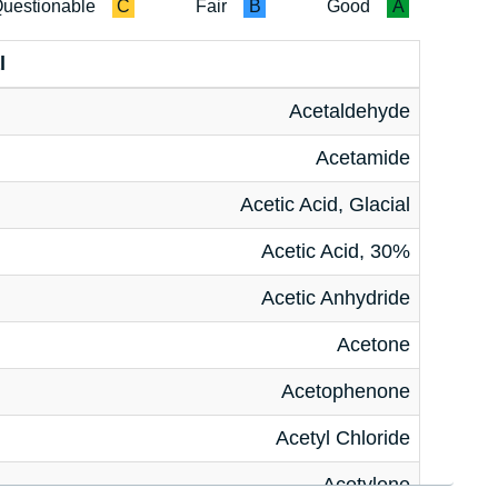
uestionable
C
Fair
B
Good
A
l
Acetaldehyde
Acetamide
Acetic Acid, Glacial
Acetic Acid, 30%
Acetic Anhydride
Acetone
Acetophenone
Acetyl Chloride
Acetylene