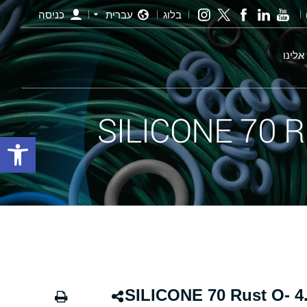
בלוג
עברית
כניסה
אלינו
פתח סרגל
אורינג חלודה - 151.00×4.00 SILICONE 70 Rust O-