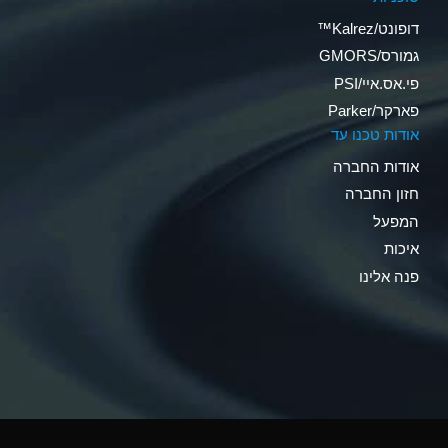
דופונט/Kalrez™
גמורס/GMORS
פי.אס.איי/PSI
פארקר/Parker
אודות טכנו עד
אודות החברה
חזון החברה
המפעל
איכות
פנה אלינו