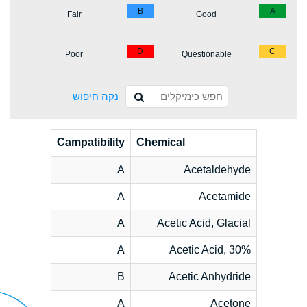
B
A
Fair
Good
D
C
Poor
Questionable
נקה חיפוש
Campatibility
Chemical
A
Acetaldehyde
A
Acetamide
A
Acetic Acid, Glacial
A
Acetic Acid, 30%
B
Acetic Anhydride
A
Acetone