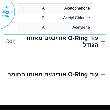
A
Acetophenone
הזמנה
D
Acetyl Chloride
A
Acetylene
עוד O-Ring אורינגים מאותו
D
Acrlylonitrile
(30)
הגודל
A
Adipic Acid
D
Alkazene
(Dibromoethylbenzene)
A
Alum-NH3-Cr-K
עוד O-Ring אורינגים מאותו החומר
(Aqueous)
A
Aluminum Acetate
(Aqueous)
A
Aluminum Chloride
(Aqueous)