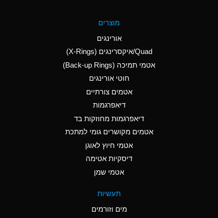
A
Aluminum Fluoride
מוצרים
(Aqueous)
אורינגים
A
Aluminum Nitrate
Quad/איקסרינגים (X-Rings)
(Aqueous)
אטמי תמיכה (Back-up Rings)
A
Aluminum Phosphate
חוטי אורינגים
(Aqueous)
אטמים צורתיים
A
Aluminum Sulfate
דיאפרגמות
(Aqueous)
דיאפרגמות מחוזקות בד
A
Ammonia Anhydrous
אטמים מקושרים גומי למתכת
אטמי חיוץ לאוגן
A
Ammonia Gas (cold)
דיסקיות אטימה
B
Ammonia Gas (hot)
אטמי שמן
*
Ammonium Carbonate
תעשיות
(Aqueous)
מים וזורמים
A
Ammonium Chloride