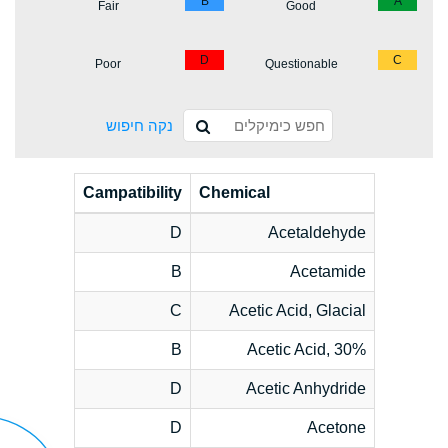
B
A
Fair
Good
D
C
Poor
Questionable
נקה חיפוש
Campatibility
Chemical
D
Acetaldehyde
B
Acetamide
C
Acetic Acid, Glacial
B
Acetic Acid, 30%
D
Acetic Anhydride
D
Acetone