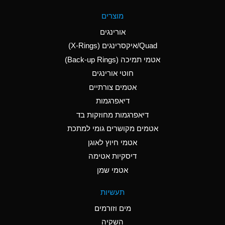
A
Aluminum Fluoride
מוצרים
(Aqueous)
אורינגים
A
Aluminum Nitrate
Quad/איקסרינגים (X-Rings)
(Aqueous)
אטמי תמיכה (Back-up Rings)
A
Aluminum Phosphate
חוטי אורינגים
(Aqueous)
אטמים צורתיים
A
Aluminum Sulfate
דיאפרגמות
(Aqueous)
דיאפרגמות מחוזקות בד
D
Ammonia Anhydrous
אטמים מקושרים גומי למתכת
אטמי חיוץ לאוגן
D
Ammonia Gas (cold)
דיסקיות אטימה
D
Ammonia Gas (hot)
אטמי שמן
A
Ammonium Carbonate
תעשיות
(Aqueous)
מים וזורמים
A
Ammonium Chloride
השקיה