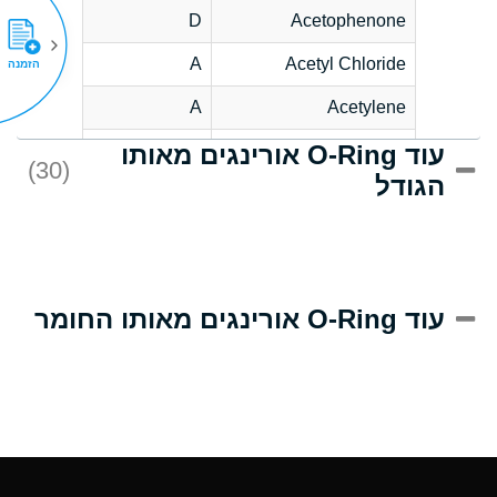
D
Acetophenone
A
Acetyl Chloride
הזמנה
A
Acetylene
עוד O-Ring אורינגים מאותו
C
Acrlylonitrile
(30)
הגודל
A
Adipic Acid
B
Alkazene
(Dibromoethylbenzene)
D
Alum-NH3-Cr-K
עוד O-Ring אורינגים מאותו החומר
(Aqueous)
D
Aluminum Acetate
(Aqueous)
A
Aluminum Chloride
(Aqueous)