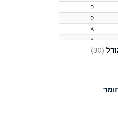
D
D
A
A
(30)
C
A
B
D
D
A
A