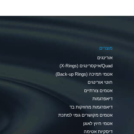
Aluminum Nitrate (Aqueous)
Aluminum Phosphate (Aqueous)
Aluminum Sulfate (Aqueous)
מוצרים
Ammonia Anhydrous
אורינגים
Ammonia Gas (cold)
Quad/איקסרינגים (X-Rings)
אטמי תמיכה (Back-up Rings)
Ammonia Gas (hot)
חוטי אורינגים
Ammonium Carbonate (Aqueous)
אטמים צורתיים
דיאפרגמות
Ammonium Chloride (Aqueous)
דיאפרגמות מחוזקות בד
Ammonium Hydroxide (conc.)
אטמים מקושרים גומי למתכת
אטמי חיוץ לאוגן
Ammonium Nitrate (Aqueous)
דיסקיות אטימה