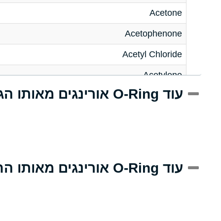
Acetone
Acetophenone
Acetyl Chloride
Acetylene
עוד O-Ring אורינגים מאותו הגודל
Acrlylonitrile
Adipic Acid
Alkazene (Dibromoethylbenzene)
Alum-NH3-Cr-K (Aqueous)
עוד O-Ring אורינגים מאותו החומר
Aluminum Acetate (Aqueous)
Aluminum Chloride (Aqueous)
Aluminum Fluoride (Aqueous)