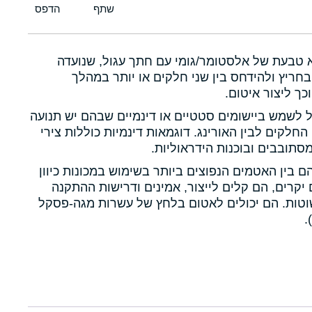
א טבעת של אלסטומר/גומי עם חתך עגול, שנועדה
חריץ ולהידחס בין שני חלקים או יותר במהלך
כך ליצור איטום.
ול לשמש ביישומים סטטיים או דינמיים שבהם יש תנועה
 החלקים לבין האורינג. דוגמאות דינמיות כוללות צירי
תובבים ובוכנות הידראוליות.
הם בין האטמים הנפוצים ביותר בשימוש במכונות כיוון
יקרים, הם קלים לייצור, אמינים ודרישות ההתקנה
טות. הם יכולים לאטום בלחץ של עשרות מגה-פסקל