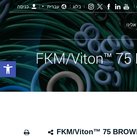
בלוג
עברית
כניסה
אלינו
פתח סרגל
ינג חום - 12.50×2.00 FKM/Viton™ 75 BROWN