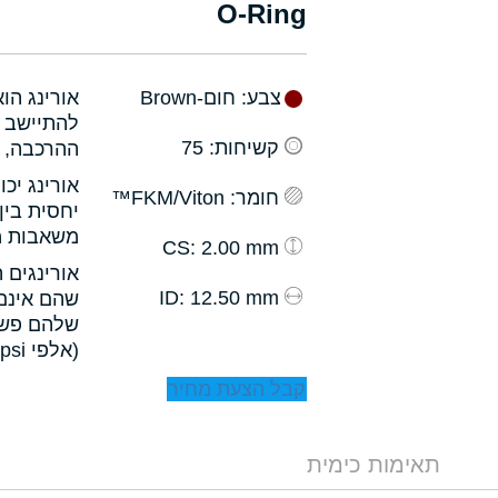
O-Ring
צבע
: חום-Brown
אורינג הו
להתיישב ב
קשיחות
: 75
ההרכבה, ו
אורינג יכ
חומר
: FKM/Viton™
יחסית בין
משאבות מס
: 2.00 mm
CS
אורינגים 
: 12.50 mm
ID
שהם אינם 
שלהם פשו
(אלפי psi).
קבל הצעת מחיר
תאימות כימית