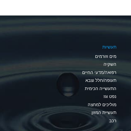
A
A
A
תעשיות
D
מים וזורמים
D
השקיה
רפואה/מדעי החיים
D
תעופה/חלל וצבא
A
התעשייה הכימית
נפט וגז
A
מוליכים למחצה
B
תעשיית המזון
רכב
A