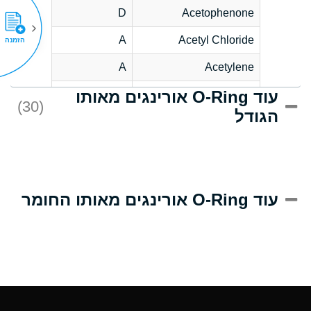
D
Acetophenone
A
Acetyl Chloride
הזמנה
A
Acetylene
עוד O-Ring אורינגים מאותו
C
Acrlylonitrile
(30)
הגודל
A
Adipic Acid
B
Alkazene
(Dibromoethylbenzene)
D
Alum-NH3-Cr-K
עוד O-Ring אורינגים מאותו החומר
(Aqueous)
D
Aluminum Acetate
(Aqueous)
A
Aluminum Chloride
(Aqueous)