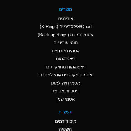
A
Aluminum Fluoride
מוצרים
(Aqueous)
אורינגים
A
Aluminum Nitrate
Quad/איקסרינגים (X-Rings)
(Aqueous)
אטמי תמיכה (Back-up Rings)
A
Aluminum Phosphate
חוטי אורינגים
(Aqueous)
אטמים צורתיים
A
Aluminum Sulfate
דיאפרגמות
(Aqueous)
דיאפרגמות מחוזקות בד
D
Ammonia Anhydrous
אטמים מקושרים גומי למתכת
אטמי חיוץ לאוגן
D
Ammonia Gas (cold)
דיסקיות אטימה
D
Ammonia Gas (hot)
אטמי שמן
A
Ammonium Carbonate
תעשיות
(Aqueous)
מים וזורמים
A
Ammonium Chloride
השקיה