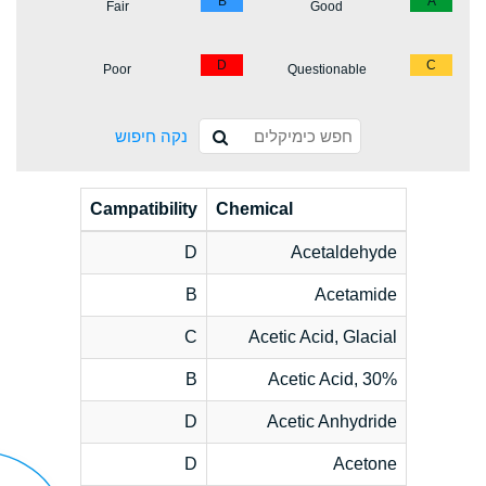
B
A
Fair
Good
D
C
Poor
Questionable
נקה חיפוש
Campatibility
Chemical
D
Acetaldehyde
B
Acetamide
C
Acetic Acid, Glacial
B
Acetic Acid, 30%
D
Acetic Anhydride
D
Acetone