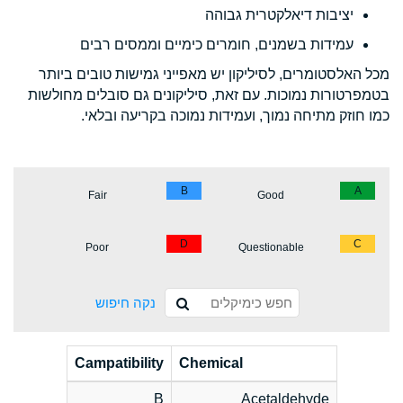
יציבות דיאלקטרית גבוהה
עמידות בשמנים, חומרים כימיים וממסים רבים
מכל האלסטומרים, לסיליקון יש מאפייני גמישות טובים ביותר
בטמפרטורות נמוכות. עם זאת, סיליקונים גם סובלים מחולשות
כמו חוזק מתיחה נמוך, ועמידות נמוכה בקריעה ובלאי.
B
A
Fair
Good
D
C
Poor
Questionable
נקה חיפוש
Campatibility
Chemical
B
Acetaldehyde