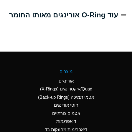
A
Alum-NH3-Cr-K
עוד O-Ring אורינגים מאותו החומר
(Aqueous)
D
Aluminum Acetate
(Aqueous)
B
Aluminum Chloride
(Aqueous)
B
Aluminum Fluoride
מוצרים
(Aqueous)
אורינגים
B
Aluminum Nitrate
Quad/איקסרינגים (X-Rings)
(Aqueous)
אטמי תמיכה (Back-up Rings)
A
Aluminum Phosphate
חוטי אורינגים
(Aqueous)
אטמים צורתיים
A
Aluminum Sulfate
דיאפרגמות
(Aqueous)
דיאפרגמות מחוזקות בד