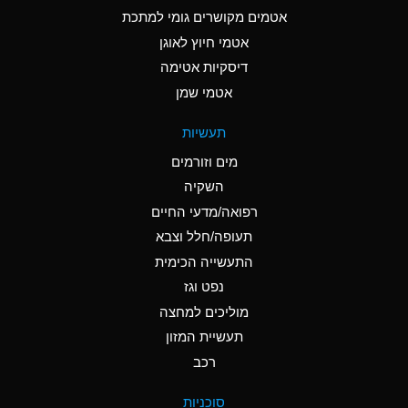
C
Ammonia Anhydrous
אטמים מקושרים גומי למתכת
אטמי חיוץ לאוגן
A
Ammonia Gas (cold)
דיסקיות אטימה
A
Ammonia Gas (hot)
אטמי שמן
*
Ammonium Carbonate
תעשיות
(Aqueous)
מים וזורמים
*
Ammonium Chloride
השקיה
(Aqueous)
רפואה/מדעי החיים
A
Ammonium Hydroxide
תעופה/חלל וצבא
(conc.)
התעשייה הכימית
נפט וגז
*
Ammonium Nitrate
(Aqueous)
מוליכים למחצה
תעשיית המזון
B
Ammonium Nitrite
רכב
(Aqueous)
*
Ammonium Persulfate
סוכניות