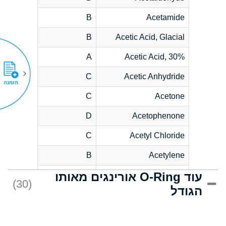
B
Acetamide
B
Acetic Acid, Glacial
A
Acetic Acid, 30%
C
Acetic Anhydride
הזמנה
C
Acetone
D
Acetophenone
C
Acetyl Chloride
B
Acetylene
עוד O-Ring אורינגים מאותו
D
Acrlylonitrile
(30)
הגודל
*
Adipic Acid
D
Alkazene
(Dibromoethylbenzene)