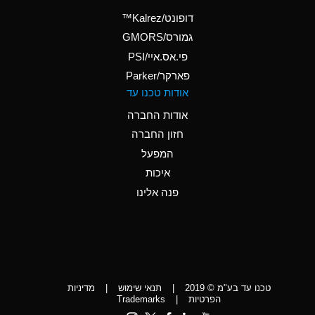
(Aqueous)
דופונט/Kalrez™
A
Ammonium Phosphate
גמורס/GMORS
(Aqueous)
פי.אס.איי/PSI
פארקר/Parker
*
Ammonium Sulfate
אודות טכנו עד
(Aqueous)
אודות החברה
D
Amyl Acetate (Banana
חזון החברה
Oil)
המפעל
D
Amyl Alcohol
איכות
*
Amyl Borate
פנה אלינו
D
Amyl
Chloronapthalene
D
Amyl Napthalene
טכנו עד בע"מ © 2019
|
תנאי שימוש
|
מדיניות
D
Aniline
הפרטיות
|
Trademarks