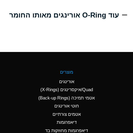
A
Alum-NH3-Cr-K
עוד O-Ring אורינגים מאותו החומר
(Aqueous)
D
Aluminum Acetate
(Aqueous)
B
Aluminum Chloride
(Aqueous)
B
Aluminum Fluoride
מוצרים
(Aqueous)
אורינגים
B
Aluminum Nitrate
Quad/איקסרינגים (X-Rings)
(Aqueous)
אטמי תמיכה (Back-up Rings)
A
Aluminum Phosphate
חוטי אורינגים
(Aqueous)
אטמים צורתיים
A
Aluminum Sulfate
דיאפרגמות
(Aqueous)
דיאפרגמות מחוזקות בד