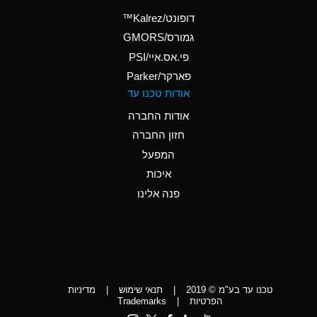
(Aqueous)
דופונט/Kalrez™
A
Ammonium Phosphate
גמורס/GMORS
(Aqueous)
פי.אס.איי/PSI
פארקר/Parker
*
Ammonium Sulfate
אודות טכנו עד
(Aqueous)
אודות החברה
D
Amyl Acetate (Banana
חזון החברה
Oil)
המפעל
D
Amyl Alcohol
איכות
*
Amyl Borate
פנה אלינו
D
Amyl
Chloronapthalene
D
Amyl Napthalene
טכנו עד בע"מ © 2019
|
תנאי שימוש
|
מדיניות
D
Aniline
הפרטיות
|
Trademarks