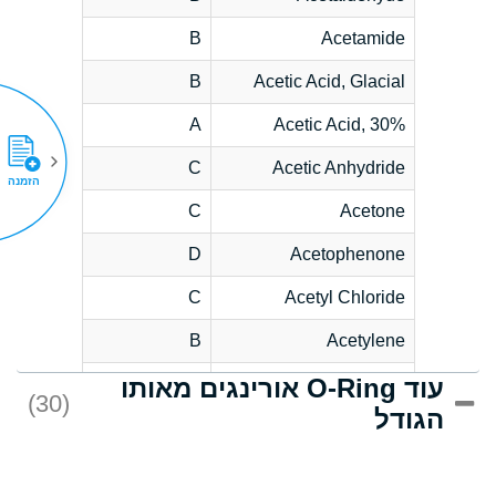
B
Acetamide
B
Acetic Acid, Glacial
A
Acetic Acid, 30%
C
Acetic Anhydride
הזמנה
C
Acetone
D
Acetophenone
C
Acetyl Chloride
B
Acetylene
עוד O-Ring אורינגים מאותו
D
Acrlylonitrile
(30)
הגודל
*
Adipic Acid
D
Alkazene
(Dibromoethylbenzene)