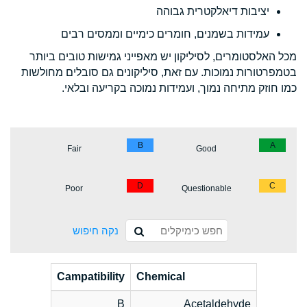
יציבות דיאלקטרית גבוהה
עמידות בשמנים, חומרים כימיים וממסים רבים
מכל האלסטומרים, לסיליקון יש מאפייני גמישות טובים ביותר
בטמפרטורות נמוכות. עם זאת, סיליקונים גם סובלים מחולשות
כמו חוזק מתיחה נמוך, ועמידות נמוכה בקריעה ובלאי.
B
A
Fair
Good
D
C
Poor
Questionable
נקה חיפוש
Campatibility
Chemical
B
Acetaldehyde