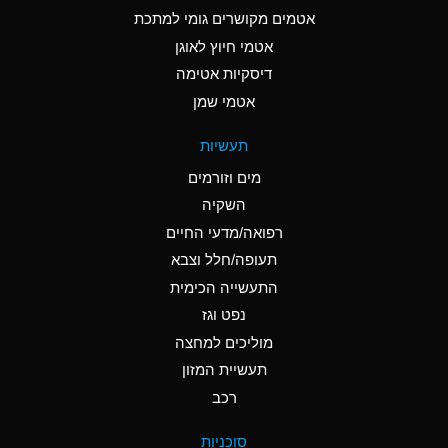
C
Ammonia Anhydrous
אטמים מקושרים גומי למתכת
אטמי חיוץ לאוגן
A
Ammonia Gas (cold)
דיסקיות אטימה
A
Ammonia Gas (hot)
אטמי שמן
*
Ammonium Carbonate
תעשיות
(Aqueous)
מים וזורמים
*
Ammonium Chloride
השקיה
(Aqueous)
רפואה/מדעי החיים
A
Ammonium Hydroxide
תעופה/חלל וצבא
(conc.)
התעשייה הכימית
נפט וגז
*
Ammonium Nitrate
(Aqueous)
מוליכים למחצה
תעשיית המזון
B
Ammonium Nitrite
רכב
(Aqueous)
*
Ammonium Persulfate
סוכניות