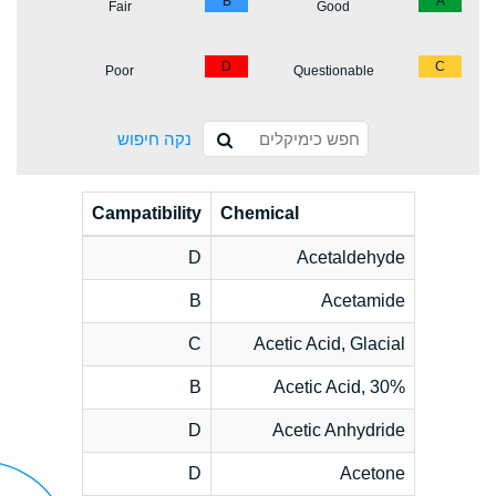
B
A
Fair
Good
D
C
Poor
Questionable
נקה חיפוש
Campatibility
Chemical
D
Acetaldehyde
B
Acetamide
C
Acetic Acid, Glacial
B
Acetic Acid, 30%
D
Acetic Anhydride
D
Acetone