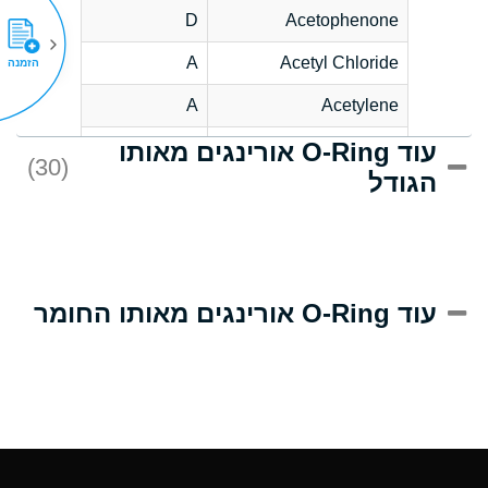
D
Acetophenone
A
Acetyl Chloride
הזמנה
A
Acetylene
עוד O-Ring אורינגים מאותו
C
Acrlylonitrile
(30)
הגודל
A
Adipic Acid
B
Alkazene
(Dibromoethylbenzene)
D
Alum-NH3-Cr-K
עוד O-Ring אורינגים מאותו החומר
(Aqueous)
D
Aluminum Acetate
(Aqueous)
A
Aluminum Chloride
(Aqueous)