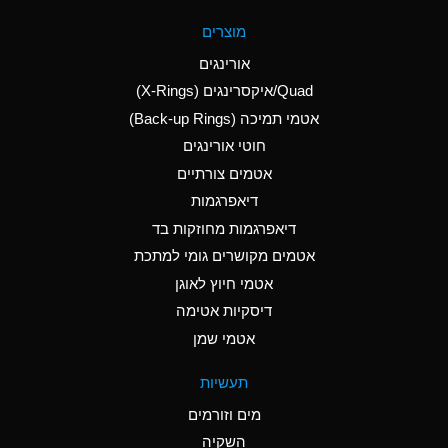
A
Aluminum Fluoride
מוצרים
(Aqueous)
אורינגים
A
Aluminum Nitrate
Quad/איקסרינגים (X-Rings)
(Aqueous)
אטמי תמיכה (Back-up Rings)
A
Aluminum Phosphate
חוטי אורינגים
(Aqueous)
אטמים צורתיים
A
Aluminum Sulfate
דיאפרגמות
(Aqueous)
דיאפרגמות מחוזקות בד
D
Ammonia Anhydrous
אטמים מקושרים גומי למתכת
אטמי חיוץ לאוגן
D
Ammonia Gas (cold)
דיסקיות אטימה
D
Ammonia Gas (hot)
אטמי שמן
A
Ammonium Carbonate
תעשיות
(Aqueous)
מים וזורמים
A
Ammonium Chloride
השקיה